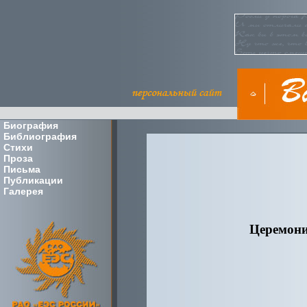
Биография
Библиография
Стихи
Проза
Письма
Публикации
Галерея
Церемони