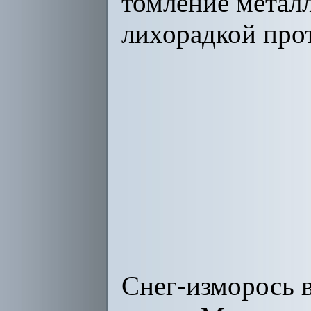
томление металл
лихорадкой прот
Снег-изморось в