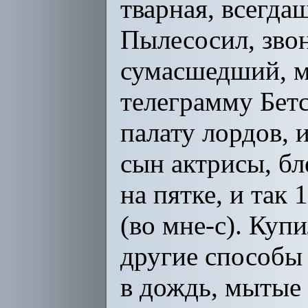
тварная, всегда
Пылесосил, зво
сумасшедший, м
телеграмму Бетс
палату лордов, 
сын актрисы, бл
на пятке, и так
(во мне-с). Куп
другие способы
в дождь, мытые 