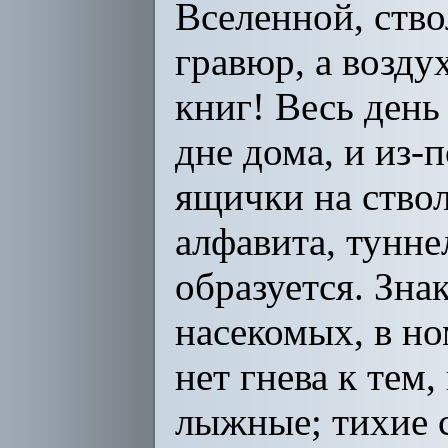
Вселенной, ств
гравюр, а возду
книг! Весь день
дне дома, и из-
ящички на ствол
алфавита, тунне
образуется. Зна
насекомых, в но
нет гнева к тем,
лыжные; тихие с