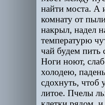
найти моста. А 
комнату от пыли
накрыл, надел н
температурю чут
чай будем пить 
Ноги ноют, слаб
холодею, паденья
сдохнуть, чтоб 
литое. Пчелы лью
клетки рядом, и 