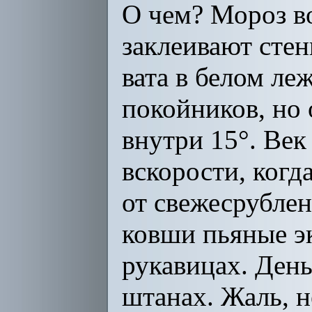
О чем? Мороз во
заклеивают стен
вата в белом ле
покойников, но 
внутри 15°. Век
вскорости, когд
от свежесрублен
ковши пьяные э
рукавицах. День
штанах. Жаль, н