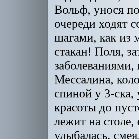
Вольф, унося по
очереди ходят с
шагами, как из 
стакан! Поля, з
заболеваниями,
Мессалина, коло
спиной у 3-ска,
красоты до пуст
лежит на столе,
улыбалась, смеял