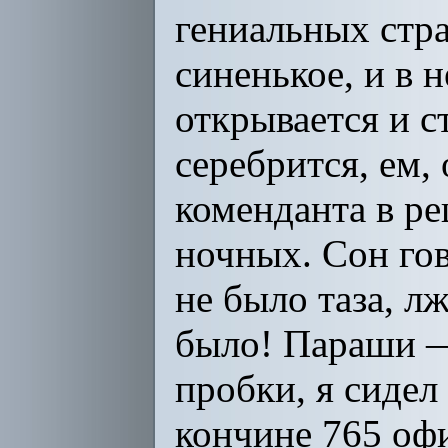
гениальных стра
синенькое, и в 
открывается и с
серебрится, ем, 
коменданта в р
ночных. Сон гов
не было таза, л
было! Параши — 
пробки, я сидел
кончине 765 офи