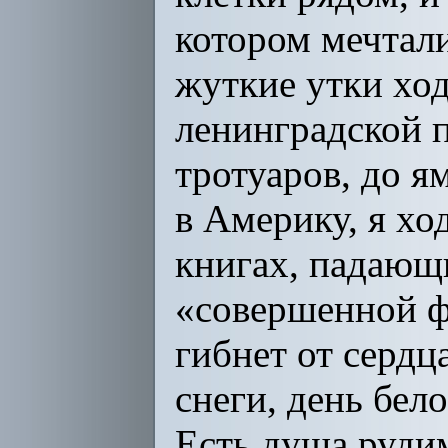
котором мечтали
жуткие утки ходя
ленинградской п
тротуаров, до я
в Америку, я хо
книгах, падающи
«совершенной фр
гибнет от сердца
снеги, день бел
Есть душа рудим