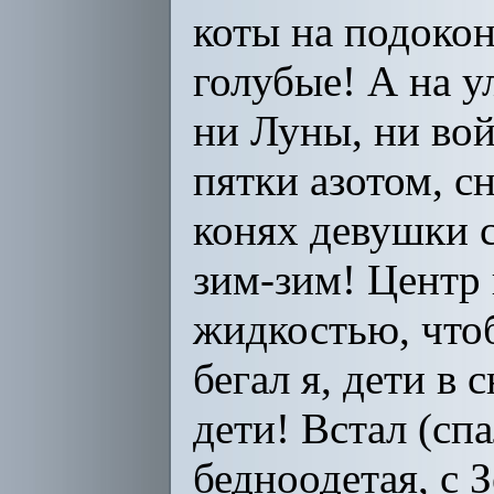
коты на подокон
голубые! А на у
ни Луны, ни вой
пятки азотом, сн
конях девушки 
зим-зим! Центр
жидкостью, что
бегал я, дети в 
дети! Встал (сп
бедноодетая, с 