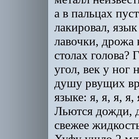
а в пальцах пус
лакировал, язык
лавочки, дрожа
столах голова? 
угол, век у ног 
душу рвущих вр
языке: я, я, я, я, 
Льются дожди, д
свежее жидкость
Хуфу ушло 2 млн