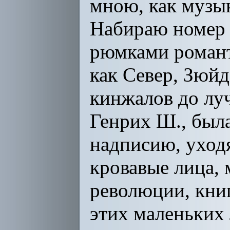
мною, как музык
Набираю номер в
рюмками романти
как Север, Зюйд
кинжалов до лу
Генрих Ш., была
надписию, уходя
кровавые лица,
революции, книг
этих маленьких 