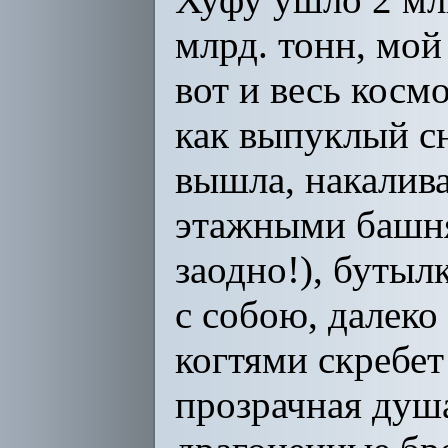
млрд. тонн, мой 
вот и весь косм
как выпуклый сн
вышла, накалива
этажными
башня
заодно!), бутыл
с собою, далеко
когтями скребет
прозрачная душа