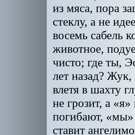
из мяса, пора з
стеклу, а не ид
восемь сабель к
животное, подуе
чисто; где ты, 
лет назад? Жук, 
влетя в шахту г
не грозит, а «я
погибают, «мы» 
ставит ангелимо