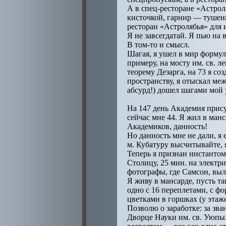
А в спец-ресторане «Астрол
кисточкой, гарнир — тушены
ресторан «Астролябья» для 
Я не завсегдатай. Я пью на
В том-то и смысл.
Шагая, я ушел в мир формул 
примеру, на мосту им. св. л
теорему Дезарга, на 73 я с
пространству, я отыскал меж
абсурд!) дошел шагами мой у
На 147 день Академия прису
сейчас мне 44. Я жил в манс
Академиков, данность!
Но данность мне не дали, я 
м. Кубатуру высчитывайте, 
Теперь я признан инстантом
Столицу, 25 мин. на электр
фотографы, где Самсон, выли
Я живу в мансарде, пусть та
одно с 16 переплетами, с фо
цветками в горшках (у этаж
Позволю о заработке: за зв
Дворце Науки им. св. Уюпы.