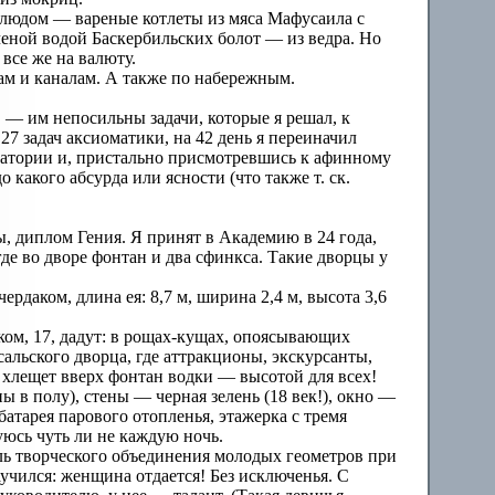
 блюдом — вареные котлеты из мяса Мафусаила с
ченой водой Баскербильских болот — из ведра. Но
все же на валюту.
цам и каналам. А также по набережным.
, — им непосильны задачи, которые я решал, к
27 задач аксиоматики, на 42 день я переиначил
ерватории и, пристально присмотревшись к афинному
какого абсурда или ясности (что также т. ск.
, диплом Гения. Я принят в Академию в 24 года,
где во дворе фонтан и два сфинкса. Такие дворцы у
ердаком, длина ея: 8,7 м, ширина 2,4 м, высота 3,6
ском, 17, дадут: в рощах-кущах, опоясывающих
сальского дворца, где аттракционы, экскурсанты,
ти хлещет вверх фонтан водки — высотой для всех!
ны в полу), стены — черная зелень (18 век!), окно —
батарея парового отопленья, этажерка с тремя
уюсь чуть ли не каждую ночь.
ель творческого объединения молодых геометров при
учился: женщина отдается! Без исключенья. С