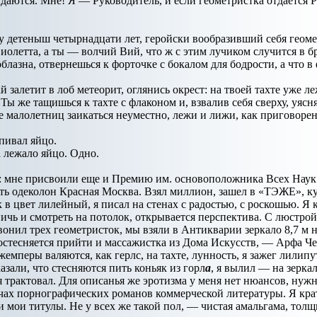
тдаются. Мне! Я — Руководитель, и если геометристка отдается Р
у детеныш четырнадцати лет, геройски вообразивший себя геоме
олетта, а ты — волчий Вий, что ж с этим лучиком случится в б
блазна, отвернешься к форточке с бокалом для бодрости, а что в 
ай залетит в лоб метеорит, оглянись окрест: на твоей тахте уже 
 Ты же тащишься к тахте с флаконом и, взвалив себя сверху, уяс
ье малолетниц заикаться неуместно, лежи и лижи, как приговоре
пивал яйцо.
 лежало яйцо. Одно.
с: мне присвоили еще и Премию им. основоположника Всех Наук
ить одеколон Красная Москва. Взял миллион, зашел в «ТЭЖЕ», ку
 в цвет лилейный, я писал на стенах с радостью, с роскошью. Я
ичь и смотреть на потолок, открывается перспектива. С люстрой
онил трех геометристок, мы взяли в Антикварии зеркало 8,7 м н
остесняется прийти и массажистка из Дома Искусств, — Арфа Ч
емперы валяются, как герлс, на тахте, лунность, я зажег лилипу
азали, что стесняются пить коньяк из горл
а
, я вылил — на зерка
 трактовал. Для описанья же эротизма у меня нет нюансов, нужно
чах порнографических романов коммерческой литературы. Я крат
и мои титулы. Не у всех же такой пол, — чистая амальгама, тол