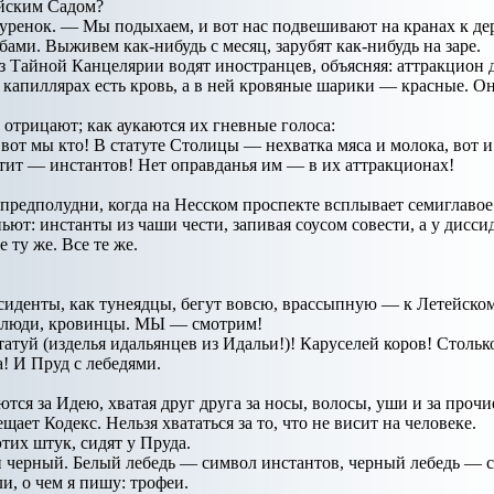
ейским Садом?
буренок. — Мы подыхаем, и вот нас подвешивают на кранах к д
бами. Выживем как-нибудь с месяц, зарубят как-нибудь на заре.
з Тайной Канцелярии водят иностранцев, объясняя: аттракцион 
капиллярах есть кровь, а в ней кровяные шарики — красные. Он
 отрицают; как аукаются их гневные голоса:
 мы кто! В статуте Столицы — нехватка мяса и молока, вот и 
тит — инстантов! Нет оправданья им — в их аттракционах!
0 предполудни, когда на Несском проспекте всплывает семиглаво
пьют: инстанты из чаши чести, запивая соусом совести, а у дисси
 ту же. Все те же.
сиденты, как тунеядцы, бегут вовсю, врассыпную — к Летейскому
 люди, кровинцы. МЫ — смотрим!
атуй (изделья идальянцев из Идальи!)! Каруселей коров! Столько
! И Пруд с лебедями.
тся за Идею, хватая друг друга за носы, волосы, уши и за проч
ет Кодекс. Нельзя хвататься за то, что не висит на человеке.
этих штук, сидят у Пруда.
и черный. Белый лебедь — символ инстантов, черный лебедь — с
и, о чем я пишу: трофеи.