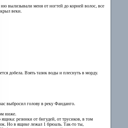
 а ню вылизывали меня от ногтей до корней волос, все
акрыл веки.
тся добела. Взять тазик воды и плеснуть в морду.
час выбросил голову в реку Фанданго.
ом ниже.
ящика: резинки от бигудей, от трусиков, в том
к. Но в ящике лежал 1 брюаль. Так-то ты,