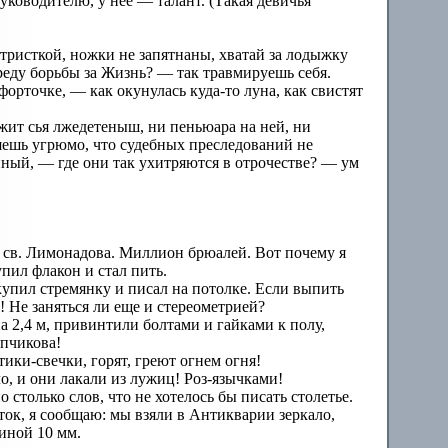
уководителю, у нее — талант. (Такая девичья
тристкой, ножки не запятнаны, хватай за лодыжку
реду борьбы за Жизнь? — так травмируешь себя.
форточке, — как окунулась куда-то луна, как свистят
лежит сья лжедетеныш, ни пеньюара на ней, ни
няешь угрюмо, что судебных преследований не
нный, — где они так ухитряются в отрочестве? — ум
 св. Лимонадова. Миллион брюалей. Вот почему я
пил флакон и стал пить.
 купил стремянку и писал на потолке. Если выпить
! Не заняться ли еще и стереометрией?
а 2,4 м, привинтили болтами и гайками к полу,
епчикова!
тики-свечки, горят, греют огнем огня!
ло, и они лакали из лужиц! Роз-язычками!
 столько слов, что не хотелось бы писать столетье.
ок, я сообщаю: мы взяли в Антикварии зеркало,
щиной 10 мм.