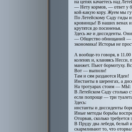
на цепях качаетесь над Лет
— Нету кормов, — ответ у 
кой-какую кору. Жуем мы гу
По Летейскому Саду гиды и
кровинцы! В наших венах и 
крутятся до посиненья.
Здесь же и диссиденты. Они
— Общество обнищаний — вот
экономика! Исторья не прос
А вообще-то говоря, в 11.0
коленях и, кланяясь Несси, 
манжет. Пьют бормотуху. Все
Вот — выпили!
Там и сям раздаются Идеи!
Инстанты в шеренгах, а дис
На тротуарах стоим — МЫ:
В Летейском Саду столько ст
если попроще — три туалета
Здесь:
инстанты и диссиденты борю
Иные методы борьбы воспреща
Оторвав, сколько требуется 
В Пруду два лебедя, белый 
скармливают то, что оторвал