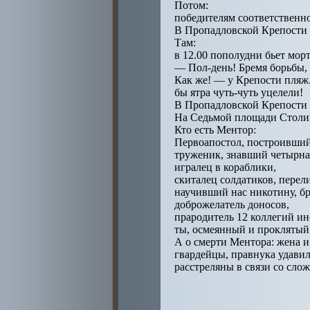
Потом:
победителям соответственно
В Пропадловской Крепости у
Там:
в 12.00 пополудни бьет морт
— Пол-день! Бремя борьбы, 
Как же! — у Крепости пляж
бы ятра чуть-чуть уцелели!
В Пропадловской Крепости 
На Седьмой площади Столицы
Кто есть Ментор:
Первоапостол, построивший
труженик, знавший четырна
игралец в кораблики,
скиталец солдатиков, перел
научивший нас никотину, бр
доброжелатель доносов,
прародитель 12 коллегий ин
ты, осмеянный и проклятый 
А о смерти Ментора: жена и
гвардейцы, правнука удави
расстреляны в связи со сло