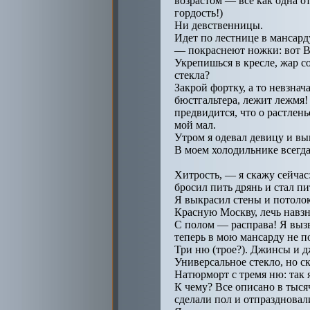
возрастом — все как одна о
гордость!)
Ни девственницы.
Идет по лестнице в мансард
— покраснеют ножки: вот Ви
Укрепишься в кресле, жар со
стекла?
Закрой фортку, а то невзнач
бюстгальтера, лежит лежмя!
предвидится, что о растлен
мой мал.
Утром я одевал девицу и вы
В моем холодильнике всегда
Хитрость, — я скажу сейча
бросил пить дрянь и стал п
Я выкрасил стены и потолок
Красную Москву, лечь навзн
С полом — расправа! Я вызв
теперь в мою мансарду не п
Три ню (трое?). Джинсы и дж
Универсальное стекло, но ск
Натюрморт с тремя ню: так я
К чему? Все описано в тыся
сделали пол и отпраздновал