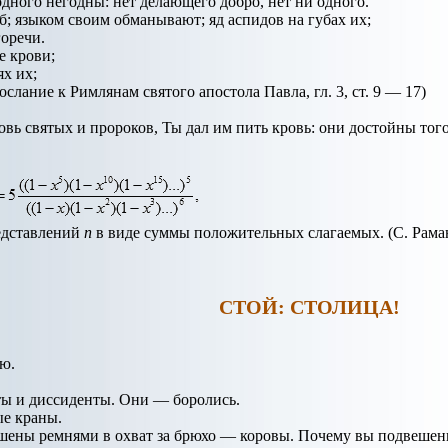
одного негодны: нет делающего добро, нет ни одного.
; языком своим обманывают; яд аспидов на губах их;
горечи.
е крови;
ях их;
слание к Римлянам святого апостола Павла, гл. 3, ст. 9 — 17)
ровь святых и пророков, Ты дал им пить кровь: они достойны того
едставлений
n
в виде суммы положительных слагаемых. (С. Рама
СТОЙ: СТОЛИЦА!
ю.
ты и диссиденты. Они — боролись.
е краны.
шены ремнями в охват за брюхо — коровы. Почему вы подвеше