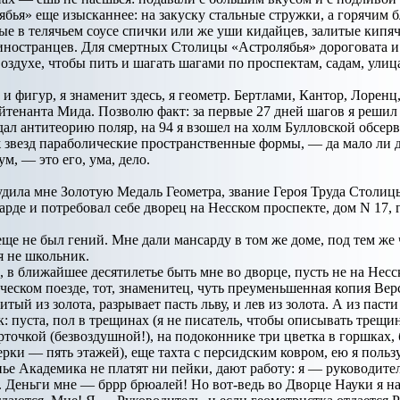
ябья» еще изысканнее: на закуску стальные стружки, а горячим
е в телячьем соусе спички или же уши кидайцев, залитые кипя
иностранцев. Для смертных Столицы «Астролябья» дороговата и 
 воздухе, чтобы пить и шагать шагами по проспектам, садам, ули
и фигур, я знаменит здесь, я геометр. Бертлами, Кантор, Лоренц
ейтенанта Мида. Позволю факт: за первые 27 дней шагов я решил 
оздал антитеорию поляр, на 94 я взошел на холм Булловской обс
 звезд параболические пространственные формы, — да мало ли до 
м, — это его, ума, дело.
дила мне Золотую Медаль Геометра, звание Героя Труда Столицы
арде и потребовал себе дворец на Несском проспекте, дом N 17, 
еще не был гений. Мне дали мансарду в том же доме, под тем же ч
я не школьник.
, в ближайшее десятилетье быть мне во дворце, пусть не на Нес
ическом поезде, тот, знаменитец, чуть преуменьшенная копия Вер
тый из золота, разрывает пасть льву, и лев из золота. А из пас
к: пуста, пол в трещинах (я не писатель, чтобы описывать трещи
рточкой (безвоздушной!), на подоконнике три цветка в горшках, 
ерки — пять этажей), еще тахта с персидским ковром, ею я польз
анье Академика не платят ни пейки, дают работу: я — руководит
 Деньги мне — бррр брюалей! Но вот-ведь во Дворце Науки я на