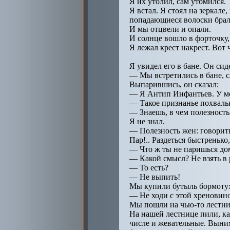
Я их утолил, сам утомился.
Я встал. Я стоял на зеркале
попадающиеся волоски брали
И мы отцвели и опали.
И солнце вошло в форточку, 
Я лежал крест накрест. Вот 
Я увидел его в бане. Он сиде
— Мы встретились в бане, с
Выпарившись, он сказал:
— Я Антип Инфантьев. У ме
— Такое признанье похвальн
— Знаешь, в чем полезност
Я не знал.
— Полезность жен: говорить 
Пар!.. Раздеться быстренько,
— Что ж ты не паришься до
— Какой смысл? Не взять в 
— То есть?
— Не выпить!
Мы купили бутыль бормотухи
— Не ходи с этой хреновино
Мы пошли на чью-то лестни
На нашей лестнице пили, ка
числе и жевательные. Выним