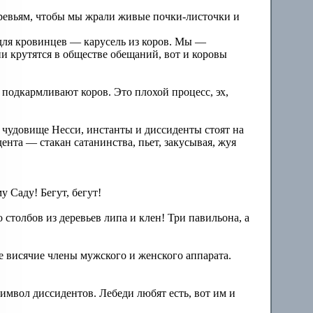
еревьям, чтобы мы жрали живые почки-листочки и
для кровинцев — карусель из коров. Мы —
и крутятся в обществе обещаний, вот и коровы
подкармливают коров. Это плохой процесс, эх,
е чудовище Несси, инстанты и диссиденты стоят на
дента — стакан сатанинства, пьет, закусывая, жуя
 Саду! Бегут, бегут!
 столбов из деревьев липа и клен! Три павильона, а
ие висячие члены мужского и женского аппарата.
имвол диссидентов. Лебеди любят есть, вот им и