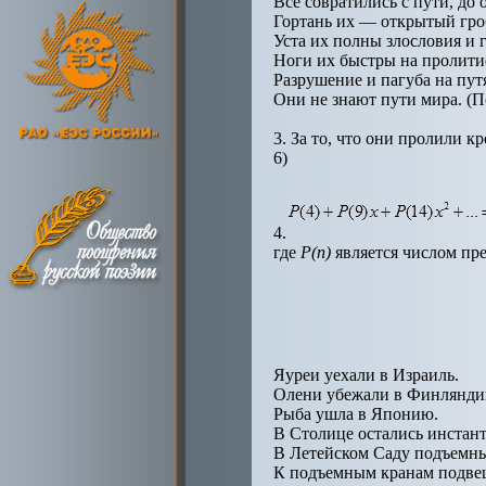
Все совратились с пути, до 
Гортань их — открытый гроб
Уста их полны злословия и 
Ноги их быстры на пролити
Разрушение и пагуба на пут
Они не знают пути мира. (По
3. За то, что они пролили к
6)
4.
где
Р(n)
является числом пр
Яуреи уехали в Израиль.
Олени убежали в Финлянди
Рыба ушла в Японию.
В Столице остались инстан
В Летейском Саду подъемны
К подъемным кранам подве