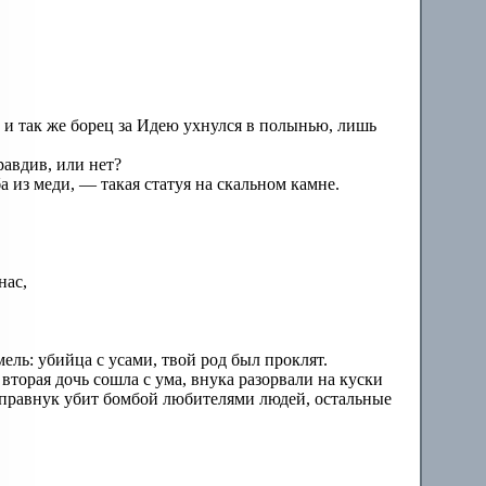
и так же борец за Идею ухнулся в полынью, лишь
авдив, или нет?
 из меди, — такая статуя на скальном камне.
нас,
ль: убийца с усами, твой род был проклят.
вторая дочь сошла с ума, внука разорвали на куски
аправнук убит бомбой любителями людей, остальные