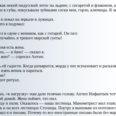
, как некий индусский лотос на льдине, с сигаретой и флаконом,
 в губы, покусывали зубиками соски мои, горло, ключицы. Я з
я лежал на зеркале в лужицах.
что я подумал:
л в сауне с веником, как с гитарой. Он пел:
лучайно, в тревоге мирской суеты!
ня есть жена.
о, — в бане! — сказал я.
ь жен? — спросил Антип.
ей гадости. Когда разъярится, морда у нее вспыхивает и раскаляе
 взять веник и париться.
ма?
рот ритуал.
, «в нагрузку» нам дали телячью голову. Антип Инфантьев тот
й домой. Жена поймет, что пил.
цу и пили. Оказалось — наша лестница. Манометрист жил этаж
к и на всех лестницах Столицы. Поутру я вынимаю из почтового 
ал я и письма. Почему-то все иностранные письма были без маро