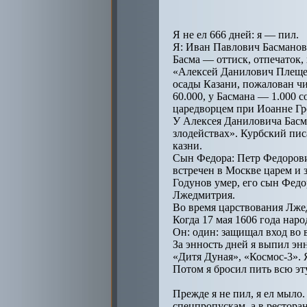
Я не ел 666 дней: я — пил.
Я: Иван Павлович Басманов,
Басма — оттиск, отпечаток,
«Алексей Данилович Плещеев
осады Казани, пожалован чи
60.000, у Басмана — 1.000 
царедворцем при Иоанне Гр
У Алексея Даниловича Басма
злодействах». Курбский пис
казни.
Сын Федора: Петр Федорови
встречен в Москве царем и 
Годунов умер, его сын Федо
Лжедмитрия.
Во время царствования Лже
Когда 17 мая 1606 года нар
Он: один: защищал вход во 
За энность дней я выпил эн
«Дитя Дуная», «Космос-3». 
Потом я бросил пить всю эт
Прежде я не пил, я ел мыло.
спецпропускам, а в рестора