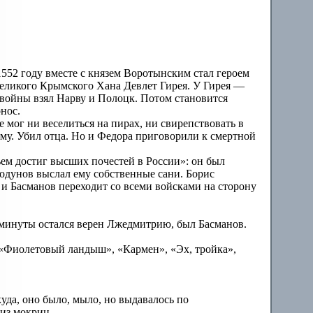
552 году вместе с князем Воротынским стал героем
Великого Крымского Хана Девлет Гирея. У Гирея —
й войны взял Нарву и Полоцк. Потом становится
нос.
мог ни веселиться на пирах, ни свирепствовать в
сму. Убил отца. Но и Федора приговорили к смертной
ем достиг высших почестей в России»: он был
Годунов выслал ему собственные сани. Борис
 и Басманов переходит со всеми войсками на сторону
й минуты остался верен Лжедмитрию, был Басманов.
, «Фиолетовый ландыш», «Кармен», «Эх, тройка»,
куда, оно было, мыло, но выдавалось по
 из мокриц.