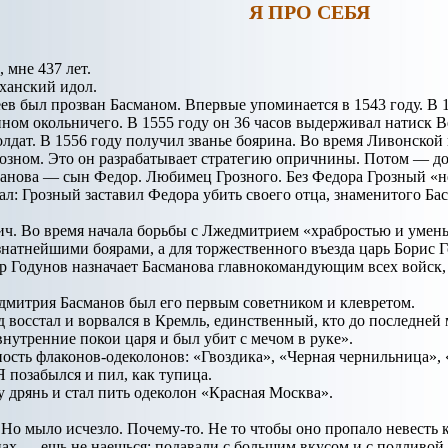
Я ПРО СЕБЯ
 мне 437 лет.
 ханский идол.
 был прозван Басманом. Впервые упоминается в 1543 году. В 1
ном окольничего. В 1555 году он 36 часов выдерживал натиск 
солдат. В 1556 году получил званье боярина. Во время Ливонско
озном. Это он разрабатывает стратегию опричнины. Потом — до
нова — сын Федор. Любимец Грозного. Без Федора Грозный «не 
ал: Грозный заставил Федора убить своего отца, знаменитого Ба
ч. Во время начала борьбы с Лжедмитрием «храбростью и умень
знатнейшими боярами, а для торжественного въезда царь Борис 
р Годунов назначает Басманова главнокомандующим всех войск,
дмитрия Басманов был его первым советником и клевретом.
од восстал и ворвался в Кремль, единственный, кто до последне
внутренние покои царя и был убит с мечом в руке».
ность флаконов-одеколонов: «Гвоздика», «Черная чернильница»
Я позабылся и пил, как тупица.
у дрянь и стал пить одеколон «Красная Москва».
 Но мыло исчезло. Почему-то. Не то чтобы оно пропало невесть 
нах — ешь не наешься: подавали с большим вкусом и с подливой