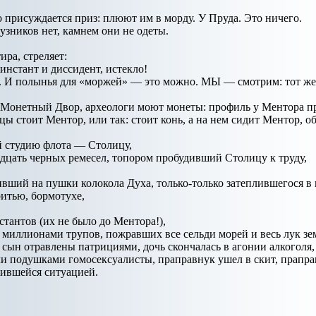
 присуждается приз: плюют им в морду. У Пруда. Это ничего.
зников нет, камнем они не одеты.
ира, стреляет:
инстант и диссидент, истекло!
. И полынья для «моржей» — это можно. МЫ — смотрим: тот же 
Монетный Двор, археологи моют монеты: профиль у Ментора пр
 стоит Ментор, или так: стоит конь, а на нем сидит Ментор, оба
 студию флота — Столицу,
дцать черных ремесел, топором пробудивший Столицу к труду,
ивший на пушки колокола Духа, только-только затеплившегося в 
итью, бормотухе,
стантов (их не было до Ментора!),
миллионами трупов, пожравших все сельди морей и весь лук земе
 сын отравлены патрициями, дочь скончалась в агонии алкоголя, 
ли подушками гомосексуалисты, праправнук ушел в скит, прапр
жившейся ситуацией.