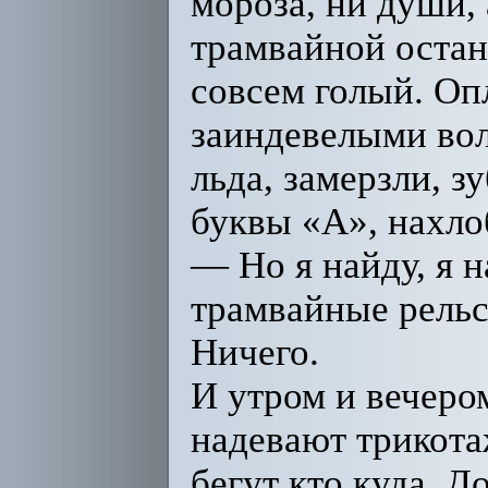
мороза, ни души,
трамвайной остан
совсем голый. О
заиндевелыми вол
льда, замерзли, з
буквы «А», нахло
— Но я найду, я 
трамвайные рельс
Ничего.
И утром и вечеро
надевают трикот
бегут кто куда. 