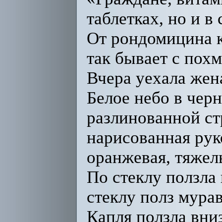
таблетках, но и в
От рондомицина к
так бывает с пох
Вчера уехала жен
Белое небо в черн
разлинованной ст
нарисованная руко
оранжевая, тяжел
По стеклу ползла 
стеклу полз мурав
Капля ползла вниз