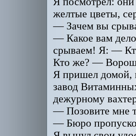
Я посмотрел: они
желтые цветы, се
— Зачем вы срыва
— Какое вам дело
срываем! Я: — Кт
Кто же? — Ворош
Я пришел домой, 
завод Витаминных
дежурному вахтер
— Позовите мне 
— Бюро пропусков
Я вынул свои удос