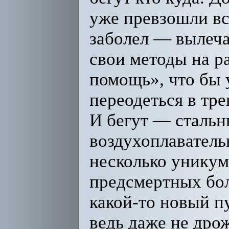
уже превзошли вс
заболел — вылеча
свои методы на р
помощь», что бы 
переодеться в тр
И бегут — стальн
воздухоплавательн
несколько уникум
предсмертных бол
какой-то новый п
ведь даже не дро