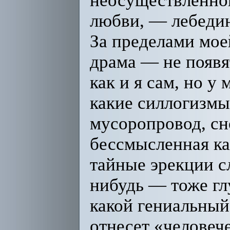
неосуществленно
любви, — лебеди
За пределами мое
драма — не появя
как и я сам, но у
какие силлогизмы
мусоропровод, сн
бессмысленная ка
тайные эрекции с
нибудь — тоже глу
какой гениальный
отнесет «человеч