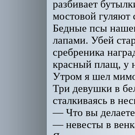
разбивает бутылк
мостовой гуляют с
Бедные псы нашег
лапами. Убей ста
сребреника наград
красный плащ, у н
Утром я шел мимо
Три девушки в бе
сталкиваясь в не
— Что вы делаете
— невесты в венк