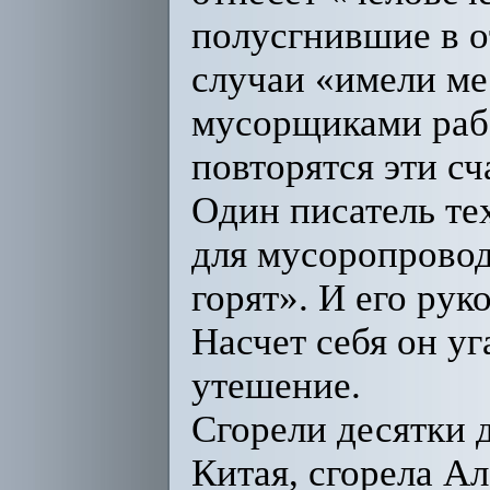
полусгнившие в 
случаи «имели мес
мусорщиками рабо
повторятся эти с
Один писатель те
для мусоропровод
горят». И его рук
Насчет себя он уг
утешение.
Сгорели десятки 
Китая, сгорела А