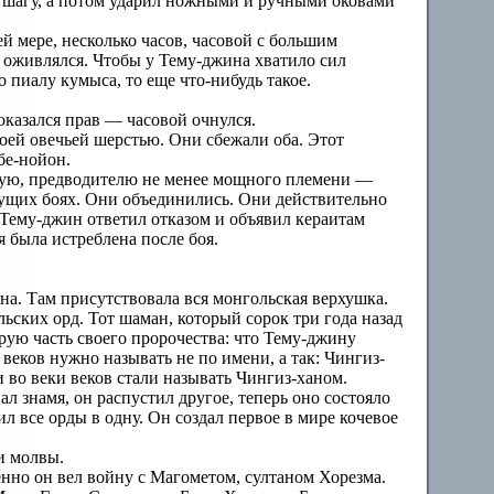
м шагу, а потом ударил ножными и ручными оковами
й мере, несколько часов, часовой с большим
 оживлялся. Чтобы у Тему-джина хватило сил
 пиалу кумыса, то еще что-нибудь такое.
казался прав — часовой очнулся.
воей овечьей шерстью. Они сбежали оба. Этот
бе-нойон.
улую, предводителю не менее мощного племени —
дущих боях. Они объединились. Они действительно
. Тему-джин ответил отказом и объявил кераитам
я была истреблена после боя.
на. Там присутствовала вся монгольская верхушка.
ьских орд. Тот шаман, который сорок три года назад
орую часть своего пророчества: что Тему-джину
веков нужно называть не по имени, а так: Чингиз-
и во веки веков стали называть Чингиз-ханом.
л знамя, он распустил другое, теперь оно состояло
л все орды в одну. Он создал первое в мире кочевое
и молвы.
нно он вел войну с Магометом, султаном Хорезма.