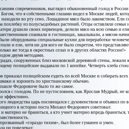
саниям современников, выглядел обыкновенный голод в России 
Богом, что я собственными глазами видел в Москве людей, котор
в находили во рту сено. Лошадиное мясо было лакомством. Ели со
за похлебку из полусъедобных растений. Отцы оставляли семьи и
атери душили своих первенцев, делили мясо на всю семью и ел
шественников спаивали в гостиницах, закалывали, а мясом начи
были оборудованы специальные кухни для переработки человечес
пали и ели, хотя ни для кого не было секретом, что представляю
колько же тогда в окрестных селах и в других областях России!»
лодом двумя методами.
радах, сооруженных близ московской деревяной стены, лежали к
щему полицейские выдавали по 1 копейке. Четверть хлеба стои
в приказал полицейским ездить по всей Москве и собирать всех
ашмаки и хоронить по христианскому обычаю.
Михаиле Федоровиче было то же самое.
лся с голодом. По не пустословием, как Ярослав Мудрый, не к
 и эффективно.
ого людоедства царь посовещался с духовенством и объявил по 
овищного в истории поста Михаил Федорович советовал:
 матерно не браниться, а кто учнет матерно впредь браниться, 
равственность.
прозванный «гораздо тихим», был более гуманен и умен.
ода он повелевал: