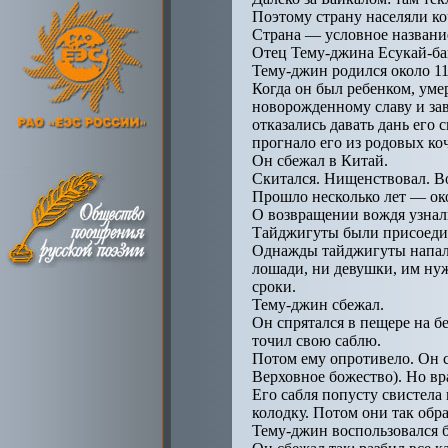
Поэтому страну населяли ко
Страна — условное названи
Отец Тему-джина Есукай-ба
Тему-джин родился около 11
Когда он был ребенком, уме
новорожденному славу и за
отказались давать дань его
прогнало его из родовых ко
Он сбежал в Китай.
Скитался. Нищенствовал. В
Прошло несколько лет — око
О возвращении вождя узнал
Тайджигуты были присоедин
Однажды тайджигуты напали
лошади, ни девушки, им ну
сроки.
Тему-джин сбежал.
Он спрятался в пещере на б
точил свою саблю.
Потом ему опротивело. Он с
Верховное божество). Но вра
Его сабля попусту свистела 
колодку. Потом они так обр
Тему-джин воспользовался 