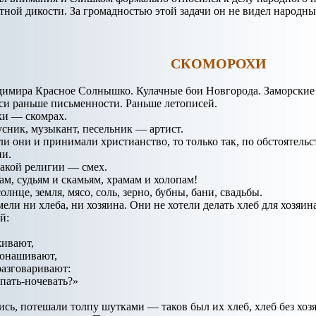
ной дикости. За громадностью этой задачи он не видел народн
СКОМОРОХИ
имира Красное Солнышко. Кулачные бои Новгорода. Заморские
си раньше письменности. Раньше летописей.
ки — скомрах.
сник, музыкант, песельник — артист.
 они и принимали христианство, то только так, по обстоятель
ии.
какой религии — смех.
м, судьям и скамьям, храмам и холопам!
лнце, земля, мясо, соль, зерно, бубны, бани, свадьбы.
ли ни хлеба, ни хозяина. Они не хотели делать хлеб для хозяина
й:
живают,
понашивают,
разговаривают:
спать-ночевать?»
ись, потешали толпу шутками — таков был их хлеб, хлеб без хоз