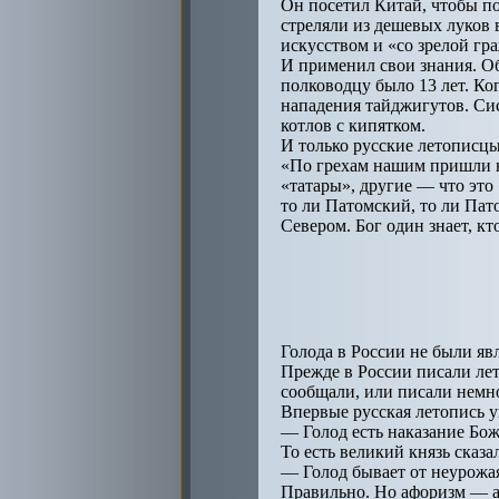
Он посетил Китай, чтобы по
стреляли из дешевых луков 
искусством и «со зрелой гр
И применил свои знания. Об
полководцу было 13 лет. Ко
нападения тайджигутов. Сис
котлов с кипятком.
И только русские летописцы
«По грехам нашим пришли не
«татары», другие — что это 
то ли Патомский, то ли Пат
Севером. Бог один знает, кт
Голода в России не были яв
Прежде в России писали ле
сообщали, или писали немн
Впервые русская летопись уп
— Голод есть наказание Бож
То есть великий князь сказ
— Голод бывает от неурожая
Правильно. Но афоризм — аф