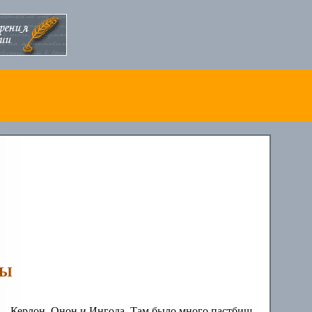
ЦЫ
 — Керлон, Онон и Ингода. Там было много пастбищ.