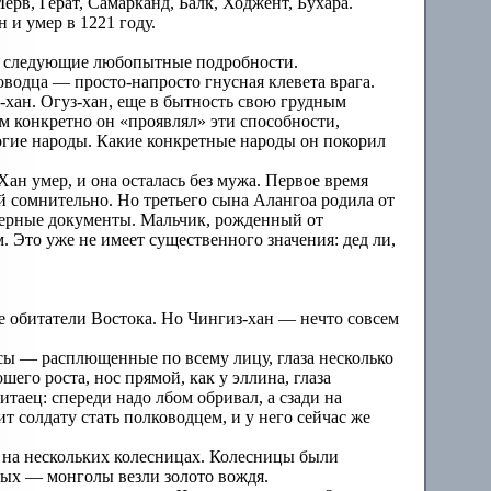
рв, Герат, Самарканд, Балк, Ходжент, Бухара.
 и умер в 1221 году.
и следующие любопытные подробности.
оводца — просто-напросто гнусная клевета врага.
-хан. Огуз-хан, еще в бытность свою грудным
м конкретно он «проявлял» эти способности,
огие народы. Какие конкретные народы он покорил
н умер, и она осталась без мужа. Первое время
 сомнительно. Но третьего сына Алангоа родила от
оверные документы. Мальчик, рожденный от
 Это уже не имеет существенного значения: дед ли,
е обитатели Востока. Но Чингиз-хан — нечто совсем
сы — расплющенные по всему лицу, глаза несколько
шего роста, нос прямой, как у эллина, глаза
таец: спереди надо лбом обривал, а сзади на
ит солдату стать полководцем, и у него сейчас же
и на нескольких колесницах. Колесницы были
ных — монголы везли золото вождя.