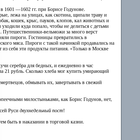
в 1601 —1602 гг. при Борисе Годунове.
ые, лежа на улицах, как скотина, щипали траву и
бак, кошек, крыс, пауков, клопов, кал животных и
 уходили куда попало, чтобы не делиться с детьми
и. Путешественники-вельможи за много верст
няли пироги. Гостиницы превратились в
кого мяса. Пироги с такой начинкой продавались на
т из себя эти продукты питания. «Только в Москве
учи серебра для бедных, и ежедневно в час
ла 21 рубль. Сколько хлеба мог купить умирающий
 мертвецов, обмывать их, завертывать в свежий
опеечными милостыньками, как Борис Годунов, нет,
всей Руси
двухнедельный
пост
!
тем быть в наказании в торговой казни.