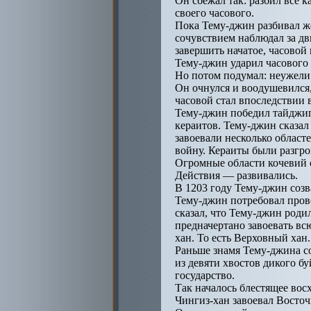
Он сбежал так: разбил все 
своего часового.
Пока Тему-джин разбивал же
сочувствием наблюдал за д
завершить начатое, часовой 
Тему-джин ударил часового 
Но потом подумал: неужели 
Он очнулся и воодушевился,
часовой стал впоследствии
Тему-джин победил тайджиг
кераитов. Тему-джин сказал
завоевали несколько областе
войну. Кераиты были разгро
Огромные области кочевий о
Действия — развивались.
В 1203 году Тему-джин созв
Тему-джин потребовал прово
сказал, что Тему-джин роди
предначертано завоевать вс
хан. То есть Верховный хан
Раньше знамя Тему-джина со
из девяти хвостов дикого б
государство.
Так началось блестящее во
Чингиз-хан завоевал Восточ