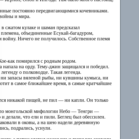
ленные постоянно передвигающимися кочевниками.
войны и мира.
и в сжатом кулаке и шаман предсказал
 племена, объединенные Есукай-багадуром,
м войну. Ничего не получилось. Собственное племя
Кое-как помирился с родным родом.
 напала на орду. Тему-джин защищался и победил.
егенду о полководце. Такая легенда.
 ни запасы вяленой рыбы, ни кувшины кумыса, ни
отит в самое ближайшее время, в самые кратчайшие
ался никакой пищей, не пил — ни капли. Он только
ба (по монгольской мифологии Небо — Тенгри —
 и делали, что ели и пили. Беглец был обессилен.
 заковали в оковы, а на шею надели деревянную
ись, подрались, уснули.