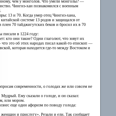
анному, чем у монголов. Что умели монголы? —
анство. Чингиз-хан познакомился с военным
.
ы: 13 и 70. Когда умер отец Чингиз-хана,
о китайской системе 13 родов и защищался от
 плен 70 тайджигутских беков и бросил их в 70
ы писали в 1224 году:
: кто они такие? Одни глаголют, что зовут их
— что это об этих народах писал какой-то епископ —
ской, которая находится где-то между Востоком и
росам современности, о голодах же или совсем не
 Мудрый. Ему сказали о голоде, и он сказал:
м, или мором.
оизнес еще один афоризм по поводу голода:
 женщин и прислугу». Резали и ели. Так сообщает