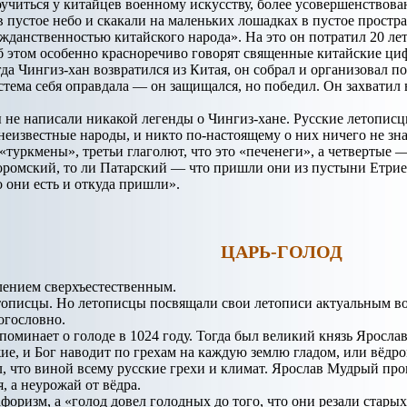
учиться у китайцев военному искусству, более усовершенствов
в пустое небо и скакали на маленьких лошадках в пустое простр
ажданственностью китайского народа». На это он потратил 20 лет
 этом особенно красноречиво говорят священные китайские цифр
гда Чингиз-хан возвратился из Китая, он собрал и организовал п
тема себя оправдала — он защищался, но победил. Он захватил в
 не написали никакой легенды о Чингиз-хане. Русские летописц
известные народы, и никто по-настоящему о них ничего не знает
«туркмены», третьи глаголют, что это «печенеги», а четвертые 
оромский, то ли Патарский — что пришли они из пустыни Етриев
о они есть и откуда пришли».
ЦАРЬ-ГОЛОД
лением сверхъестественным.
тописцы. Но летописцы посвящали свои летописи актуальным воп
огословно.
оминает о голоде в 1024 году. Тогда был великий князь Ярослав
ие, и Бог наводит по грехам на каждую землю гладом, или вёдро
ал, что виной всему русские грехи и климат. Ярослав Мудрый пр
, а неурожай от вёдра.
оризм, а «голод довел голодных до того, что они резали старых