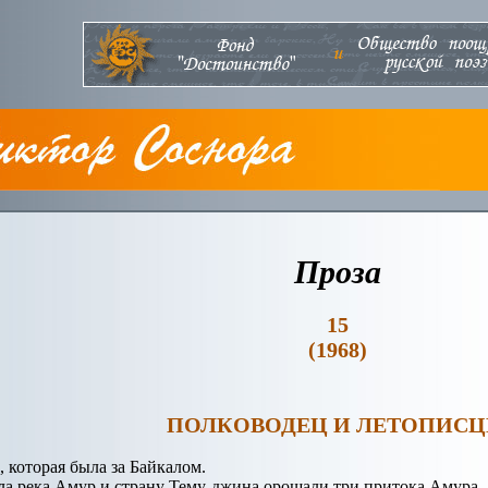
Проза
15
(1968)
ПОЛКОВОДЕЦ И ЛЕТОПИС
, которая была за Байкалом.
кла река Амур и страну Тему-джина орошали три притока Амура