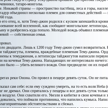
чевники, татаро-монголы.
е. Никакой страны — пространство пастбищ, леса и горы, насе
гадур объединил несколько племен для совместных действий — 
60 года.
р его отец, и, хотя Тему-джин родился с куском запекшейся кров
воевание всей вселенной, как сообщают монгольские летописцы,
 сыну и разбрелись куда попало. Молодой вождь объявил племена
чевий — собственная семья.
оровал.
ло двадцати. Лишь к 1200 году Тему-джин сумел возвратиться. 
и тайджигуты, племена, враждебные племенам Тему-джина. Орда
ены к темуджинам, а летописцы тайджигутов написали первую л
 на кочевья Тему-джина. Нападающих не интересовало ничего:
жно было — убить великого вождя. Они предвидели: он их пораб
ерегах реки Онона. Он провел в пещере девять суток. Он не пит
казал сам себе: если ему суждено умереть, на то есть воля Не
г не дремал. Они спрятались у пещеры и все девять суток только
в воздухе. Они схватили его. Увезли в кибитке в свои кочевья и
адовались, что поймали противника, что напились кумыса. Напил
благоприятными обстоятельствами и сбежал.