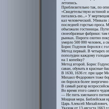
летопись.
Приблизительно так, по опи
«Свидетельствую истиной и 
питались ею...» У мертвецо
кал человеческий. Убивали 
последней горстью проса. М
объезжали гостиницы. Путе
своеобразные фабрики: там 
рынках. Пироги охотно поку
умерло 500 000 человек, а с
Борис Годунов боролся с го
Метод первый. В четырех ог
пополудни каждому голодаю
на 1 копейку?
Метод второй. Борис Годуно
саван, обувать в красные б
В 1630, 1636 гг. при царе 
Михаил Федорович тоже боро
он боролся более энергично
В самый разгар всероссийск
Во время этого самого чуд
— Не пить хмельного пития и
Мощная мера. Библейская н
Царь Алексей Михайлович, 
Указом от 13 августа 1663 г