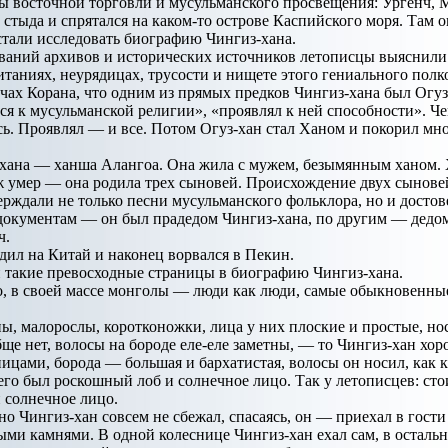
ы восточной торговли и мусульманского просвещения: Ургенч, Ме
 стыда и спрятался на каком-то острове Каспийского моря. Там он
тали исследовать биографию Чингиз-хана.
ваний архивов и исторических источников летописцы выяснил
китаниях, неурядицах, трусости и нищете этого гениального полк
ах Корана, что одним из прямых предков Чингиз-хана был Огуз
ся к мусульманской религии», «проявлял к ней способности». Че
сь. Проявлял — и все. Потом Огуз-хан стал Ханом и покорил мн
ана — ханша Алангоа. Она жила с мужем, безымянным ханом. Ха
ж умер — она родила трех сыновей. Происхождение двух сыновей
ерждали не только песни мусульманского фольклора, но и дост
документам — он был прадедом Чингиз-хана, по другим — дедом.
ч.
одил на Китай и наконец ворвался в Пекин.
 такие превосходные страницы в биографию Чингиз-хана.
о, в своей массе монголы — люди как люди, самые обыкновенны
, малорослы, коротконожки, лица у них плоские и простые, но
ще нет, волосы на бороде еле-еле заметны, — то Чингиз-хан хоро
ами, борода — большая и бархатистая, волосы он носил, как ки
него был роскошный лоб и солнечное лицо. Так у летописцев: сто
 солнечное лицо.
но Чингиз-хан совсем не сбежал, спасаясь, он — приехал в гост
ми камнями. В одной колеснице Чингиз-хан ехал сам, в осталь