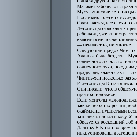
Одна за другой пали столиц
Магомет заболел от страха и
Мусульманские летописцы с
После многолетних исследо
Оказывается, все слухи о с
Летописцы отыскали в притч
ребенком, уже «пристрастил
выяснить не посчастливило
— неизвестно, но многие.
Следующий предок Чингиз-х
Алангоа была бездетна. Му
солнечного луча. Это подтв
солнечного луча, по одним 
прадед ли, важен факт — лу
Чингиз-хан несколько раз х
И летописцы Китая вписали
Они писали, что, в общем-т
противоположное.
Если монголы малоподвижны
заячьи, верхних ресниц вооб
окаймлены пушистыми ресниц
затылке заплетал в косу. У 
образуется роскошный лоб и
Дальше. В Китай во время о
инкрустированы драгоценны