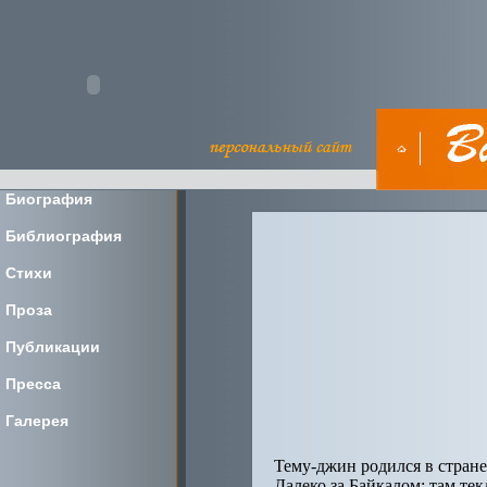
Биография
Библиография
Стихи
Проза
Публикации
Пресса
Галерея
Тему-джин родился в стране
Далеко за Байкалом: там те