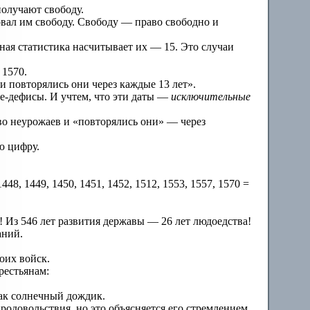
получают свободу.
овал им свободу. Свободу — право свободно и
ая статистика насчитывает их — 15. Это случаи
 1570.
и повторялись они через каждые 13 лет».
е-дефисы. И учтем, что эти даты —
исключительные
во неурожаев и «повторялись они» — через
ю цифру.
1448, 1449, 1450, 1451, 1452, 1512, 1553, 1557, 1570 =
! Из 546 лет развития державы — 26 лет людоедства!
аний.
оих войск.
рестьянам:
как солнечный дождик.
одовольствия, но это объясняется его стремлением