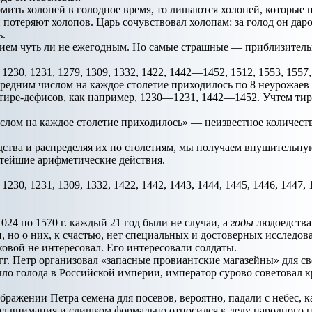
мить холопей в голодное время, то лишаются холопей, которые 
потеряют холопов. Царь сочувствовал холопам: за голод он дар
ь.
нием чуть ли не ежегодным. Но самые страшные — приблизительн
, 1230, 1231, 1279, 1309, 1332, 1422, 1442—1452, 1512, 1553, 1557,
средним числом на каждое столетие приходилось по 8 неурожаев 
 тире-дефисов, как например, 1230—1231, 1442—1452. Учтем тир
слом на каждое столетие приходилось» — неизвестное количест
ства и распределяя их по столетиям, мы получаем внушительну
тейшие арифметические действия.
 1230, 1231, 1309, 1332, 1422, 1442, 1443, 1444, 1445, 1446, 1447, 
1024 по 1570 г. каждый 21 год были не случаи, а
годы
людоедства
, но о них, к счастью, нет специальных и достоверных исследов
ковой не интересовал. Его интересовали солдаты.
 гг. Петр организовал «запасные провиантские магазейны» для св
ло голода в Российской империи, император сурово советовал к
бражении Петра семена для посевов, вероятно, падали с небес, 
 внимания и слишком формально относился к делу народного пр