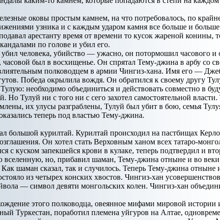
кандалы каким-то камнем, которые попадаются в степи на каждо
лезные оковы простым камнем, на что потребовалось, по крайне
вижениями узника и с каждым ударом камня все больше и больше
подавал арестанту время от времени то кусок жареной конины, то
кандалами по голове и убил его.
убил человека, убийство — ужасно, он потормошил часового и о
 часовой был в восхищенье. Он спрятал Тему-джина в арбу со с
 влиятельным полководцем в армии Чингиз-хана. Имя его — Дже
утов. Победа окрылила вождя. Он обратился к своему другу Т
 Тулую: необходимо объединиться и действовать совместно в бу
й. Но Тулуй ни с того ни с сего захотел самостоятельной власти
млены, их улусы разграблены, Тулуй был убит в бою, семья Тулу
казались теперь под властью Тему-джина.
ал большой курилтай. Курилтай происходил на пастбищах Керло
зглашения. Он хотел стать Верховным ханом всех татаро-монгол
лся с куском запекшейся крови в кулаке, теперь подтвердил и вт
ю вселенную, но, прибавил шаман, Тему-джина отныне и во веки 
. Как шаман сказал, так и случилось. Теперь Тему-джина отныне 
стояло из четырех конских хвостов. Чингиз-хан усовершенствова
уйвола — символ девяти монгольских колен. Чингиз-хан объедини
схождение этого полководца, овеянное мифами мировой истории 
ный Туркестан, поработил племена уйгуров на Алтае, одновреме