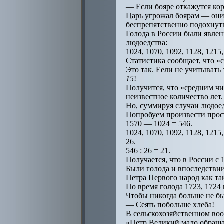
— Если бояре откажутся кор
Царь угрожал боярам — они 
беспрепятственно подохнут
Голода в России были явле
людоедства:
1024, 1070, 1092, 1128, 1215
Статистика сообщает, что «
Это так. Еели не учитывать
15
!
Получится, что «средним чи
неизвестное количество лет.
Но, суммируя случаи людоед
Попробуем произвести прос
1570 — 1024 = 546.
1024, 1070, 1092, 1128, 1215,
26.
546 : 26 = 21.
Получается, что в России с 
Были голода и впоследствии
Петра Первого народ как та
По время голода 1723, 1724
Чтобы никогда больше не бы
— Сеять побольше хлеба!
В сельскохозяйственном воо
«Петр Великий мало обращал