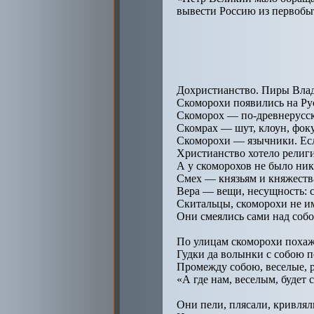
вывести Россию из первобыт
Дохристианство. Пиры Влад
Скоморохи появились на Ру
Скоморох — по-древнерусс
Скомрах — шут, клоун, фоку
Скоморохи — язычники. Если
Христианство хотело религ
А у скоморохов не было ни
Смех — князьям и княжества
Вера — вещи, несущность: со
Скитальцы, скоморохи не име
Они смеялись сами над собо
По улицам скоморохи поха
Гудки да волынки с собою 
Промежду собою, веселые, 
«А где нам, веселым, будет 
Они пели, плясали, кривлял