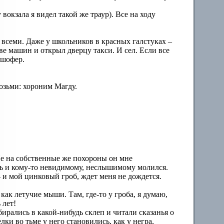
окзала я видел такой же траур). Все на ходу
а всеми. Даже у школьников в красных галстуках –
е машин и открыл дверцу такси. И сел. Если все
 шофер.
 возьми: хороним Магду.
 Не на собственные же похороны он мне
ать и кому-то невидимому, неслышимому молился.
 и мой цинковый гроб, ждет меня не дождется.
ак летучие мыши. Там, где-то у гроба, я думаю,
 лет!
ирались в какой-нибудь склеп и читали сказанья о
ки во тьме у него становились, как у негра,