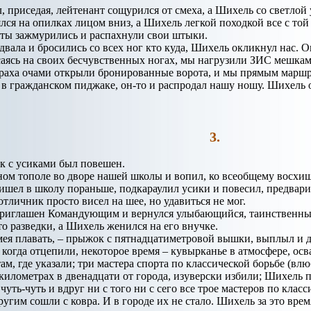
, приседая, лейтенант сощурился от смеха, а Шихель со светло
лся на опилках лицом вниз, а Шихель легкой походкой все с той 
аты зажмурились и распахнули свои штыки.
вала и бросились со всех ног кто куда, Шихель окликнул нас.
аясь на своих бесчувственных ногах, мы нагрузили ЗИС мешками
раха очами открыли бронированные ворота, и мы прямым маршру
 гражданском пиджаке, он-то и распродал нашу ношу. Шихель о
3.
к с усиками был повешен.
ном тополе во дворе нашей школы и вопил, ко всеобщему восхи
шел в школу пораньше, подкараулил усики и повесил, предвар
тличник просто висел на шее, но удавиться не мог.
приглашен Командующим и вернулся улыбающийся, таинственн
то разведки, а Шихель женился на его внучке.
мея плавать, – прыжок с пятнадцатиметровой вышки, выплыл и д
когда отцепили, некоторое время – кувырканье в атмосфере, осва
ам, где указали; три мастера спорта по классической борьбе (вл
 километрах в двенадцати от города, изуверски избили; Шихель п
 чуть-чуть и вдруг ни с того ни с сего все трое мастеров по кла
угим сошли с ковра. И в городе их не стало. Шихель за это вре