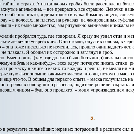
г тайны и страха. А на цинковых гробах были расставлены бутылк
спахнутые апельсины, – все прекрасно, все страшно. Девочки на
 их особенно никто, ходила только внучка Командующего, совсе
ду – в волосах, на платье, на рукавах, на лакированных туфель
ольши» их было множество, мы ритуально вынимали кинжалы из
усилий пробрался туда, где говорили. Я сразу же узнал отца и м
такие же вечно «еврейские». Они стояли, опустив головы, в черн
 – она тоже нисколько не изменилась, прошло одиннадцать лет, о
 не плакала. Я обошел их осторожно и заглянул в гроб.
о. Вместо лица (там, где должно было быть лицо) лежала гипсов
чему-нибудь и как-нибудь», всех вдруг потянуло писать стихи, р
л про маску в книге о каких-то вождях и решил, не медля ни ми
ерьезную физиономию каким-то маслом, что ли, потом на масло 
и еще что-то. В общем для первого опыта – маска получилась на 
: он стрелял в голову, лицо разнесло, родители решили закрыть л
псовым лицом – будь оно проклято! – моим «произведением иску
5.
о в результате сильнейших нервных потрясений в расцвете сил 