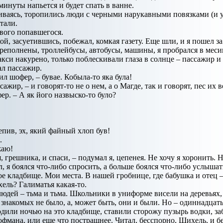
 минуты напьется и будет спать в ванне.
иваясь, торопились люди с черными нарукавными повязками (и у в
тали.
рвого попавшегося.
ой, засуетившись, побежал, комкая газету. Еще шли, и я пошел з
реполнены, троллейбусы, автобусы, машины, я пробрался в месив
 такси накурено, только поблескивали глаза в солнце – пассажир и
ал пассажир.
ил шофер, – бувае. Кобыла-то яка була!
сажир, – и говорят-то не о нем, а о Магде, так и говорят, пес их
фер. – А як його назвыско-то було?
епив, эх, який файный хлоп був!
.
жаю!
, грешника, и спаси, – подумал я, цепенея. Не хочу я хоронить.
л, я боялся что-либо спросить, а больше боялся что-либо услыш
 кладбище. Мои места. В нашей гробнице, где бабушка и отец –
ель? Галиматья какая-то.
дей – тьма и тьма. Школьники в униформе висели на деревьях, к
 знакомых не было, а, может быть, они и были. Но – одиннадцать
одили ночью на это кладбище, ставили сторожу пузырь водки, заб
фмана, или еще что пострашнее. Читал, бесспорно, Шихель, и бел