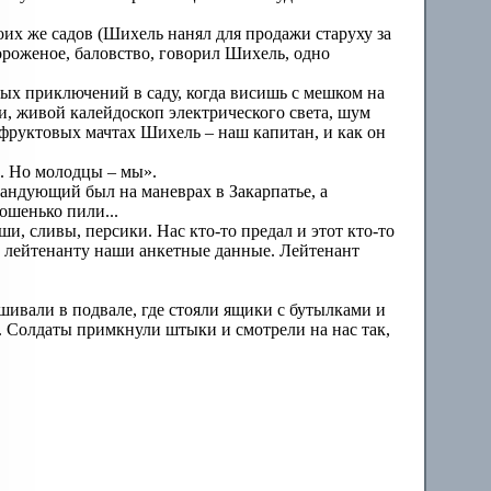
оих же садов (Шихель нанял для продажи старуху за
ороженое, баловство, говорил Шихель, одно
ных приключений в саду, когда висишь с мешком на
и, живой калейдоскоп электрического света, шум
х фруктовых мачтах Шихель – наш капитан, и как он
е. Но молодцы – мы».
ндующий был на маневрах в Закарпатье, а
ошенько пили...
и, сливы, персики. Нас кто-то предал и этот кто-то
ял лейтенанту наши анкетные данные. Лейтенант
ашивали в подвале, где стояли ящики с бутылками и
. Солдаты примкнули штыки и смотрели на нас так,