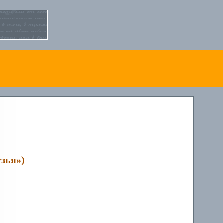
узья»)