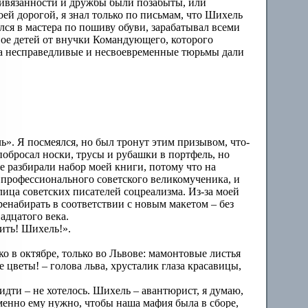
привязанности и дружбы были позабыты, или
оей дорогой, я знал только по письмам, что Шихель
ился в мастера по пошиву обуви, зарабатывал всеми
двое детей от внучки Командующего, которого
 за несправедливые и несвоевременные тюрьмы дали
ь». Я посмеялся, но был тронут этим призывом, что-
побросал носки, трусы и рубашки в портфель, но
ве разбирали набор моей книги, потому что на
профессионального советского великомученика, и
лица советских писателей соцреализма. Из-за моей
енабирать в соответствии с новым макетом – без
адцатого века.
ить! Шихель!».
о в октябре, только во Львове: мамонтовые листья
цветы! – голова льва, хрусталик глаза красавицы,
идти – не хотелось. Шихель – авантюрист, я думаю,
менно ему нужно, чтобы наша мафия была в сборе,