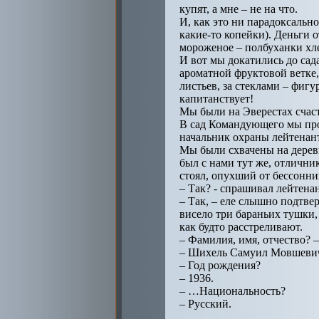
купят, а мне – не на что.
И, как это ни парадоксальн
какие-то копейки). Деньги 
мороженое – полбуханки хлеб
И вот мы докатились до сад
ароматной фруктовой ветке,
листьев, за стеклами – фигу
капитанствует!
Мы были на Эверестах счаст
В сад Командующего мы про
начальник охраны лейтенант,
Мы были схвачены на деревь
был с нами тут же, отлични
стоял, опухший от бессонни
– Так? - спрашивал лейтена
– Так, – еле слышно подтве
висело три бараньих тушки,
как будто расстреливают.
– Фамилия, имя, отчество? –
– Шихель Самуил Мовшеви
– Год рождения?
– 1936.
– …Национальность?
– Русский.
…