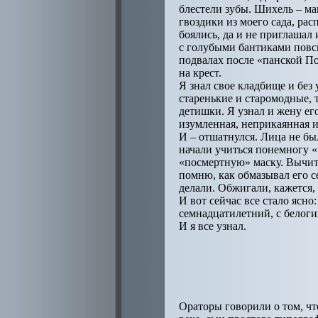
блестели зубы. Шихель – ма
гвоздики из моего сада, ра
боялись, да и не приглашал
с голубыми бантиками повсю
подвалах после «панской П
на крест.
Я знал свое кладбище и без 
старенькие и старомодные, 
детишки. Я узнал и жену его
изумленная, неприкаянная и
И – отшатнулся. Лица не был
начали учиться понемногу «
«посмертную» маску. Вычита
помню, как обмазывал его с
делали. Обжигали, кажется, 
И вот сейчас все стало ясно
семнадцатилетний, с белоги
И я все узнал.
Ораторы говорили о том, чт