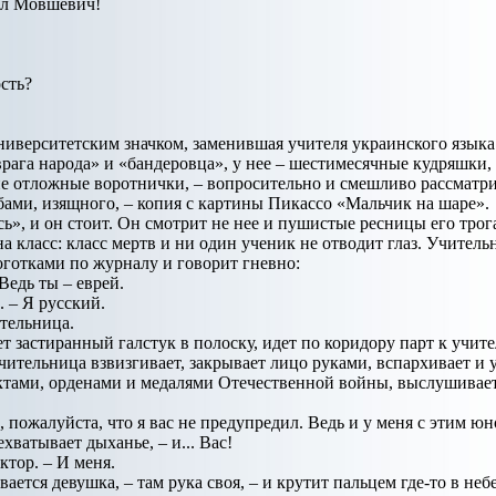
л Мовшевич!
сть?
ниверситетским значком, заменившая учителя украинского языка 
«врага народа» и «бандеровца», у нее – шестимесячные кудряшки
ие отложные воротнички, – вопросительно и смешливо рассматр
бами, изящного, – копия с картины Пикассо «Мальчик на шаре».
сь», и он стоит. Он смотрит не нее и пушистые ресницы его трог
на класс: класс мертв и ни один ученик не отводит глаз. Учител
готками по журналу и говорит гневно:
Ведь ты – еврей.
. – Я русский.
ительница.
 застиранный галстук в полоску, идет по коридору парт к учител
ительница взвизгивает, закрывает лицо руками, вспархивает и у
тами, орденами и медалями Отечественной войны, выслушивает 
 пожалуйста, что я вас не предупредил. Ведь и у меня с этим ю
хватывает дыханье, – и... Вас!
ктор. – И меня.
вается девушка, – там рука своя, – и крутит пальцем где-то в неб