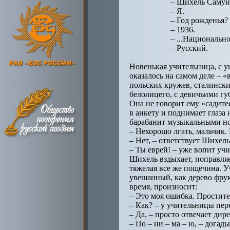
– Шихель Самуи
– Я.
– Год рожденья?
– 1936.
– ...Национально
– Русский.
Новенькая учительница, с у
оказалось на самом деле – 
польских кружев, сталинск
белолицего, с девичьими гу
Она не говорит ему «садите
в анкету и поднимает глаза 
барабанит музыкальными но
– Нехорошо лгать, мальчик. 
– Нет, – ответствует Шихель
– Ты еврей! – уже вопит уч
Шихель вздыхает, поправляет
тяжелая все же пощечина. Уч
увешанный, как дерево фрук
время, произносит:
– Это моя ошибка. Простите,
– Как? – у учительницы пере
– Да, – просто отвечает дире
– По – ни – ма – ю, – догады