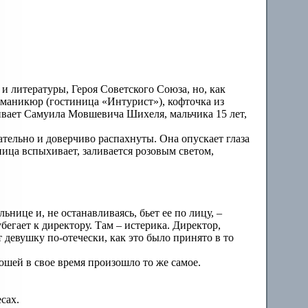
и литературы, Героя Советского Союза, но, как
, маникюр (гостиница «Интурист»), кофточка из
ивает Самуила Мовшевича Шихеля, мальчика 15 лет,
ательно и доверчиво распахнуты. Она опускает глаза
ьница вспыхивает, заливается розовым светом,
ьнице и, не останавливаясь, бьет ее по лицу, –
бегает к директору. Там – истерика. Директор,
девушку по-отечески, как это было принято в то
ношей в свое время произошло то же самое.
есах.