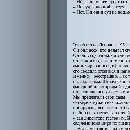
– Нет, – не менее просто от
– Но суд! колония! лагеря!
– Нет. Ни один суд не возьм
Это было во Львове в 1951 г
Он бил всех, кто называл ег
Он бил: соучеников и учите
полковников, спортсменов, 
амнистированных, официантов
его сводила странная и нап
Именно – бесстрашно. Как-
виллы, только Шихель жил на
фанерной перегородкой, еди
подвешивались к потолку, ч
Мы предлагали свои сады – 
четверых нужно как можно б
побирушка, все нужно добыв
выбирал: в несколько ноче
– сад директора театра им.
сад чемпиона мира по гимнаст
– Это самостоятельный и че