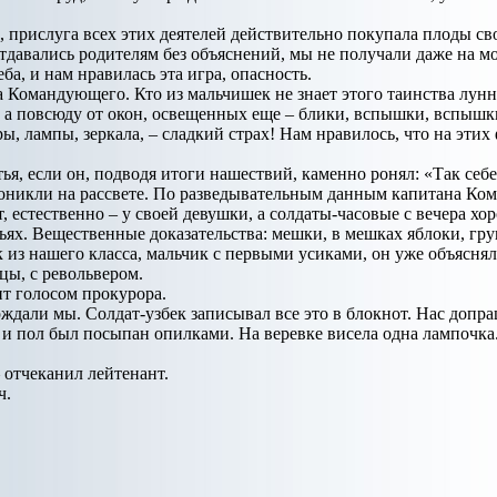
о, прислуга всех этих деятелей действительно покупала плоды св
отдавались родителям без объяснений, мы не получали даже на м
а, и нам нравилась эта игра, опасность.
а Командующего. Кто из мальчишек не знает этого таинства лун
 а повсюду от окон, освещенных еще – блики, вспышки, вспышк
ры, лампы, зеркала, – сладкий страх! Нам нравилось, что на эти
ья, если он, подводя итоги нашествий, каменно ронял: «Так себ
никли на рассвете. По разведывательным данным капитана Кома
 естественно – у своей девушки, а солдаты-часовые с вечера хор
ях. Вещественные доказательства: мешки, в мешках яблоки, груш
к из нашего класса, мальчик с первыми усиками, он уже объясн
цы, с револьвером.
нт голосом прокурора.
рждали мы. Солдат-узбек записывал все это в блокнот. Нас допр
 и пол был посыпан опилками. На веревке висела одна лампочка
 отчеканил лейтенант.
ч.