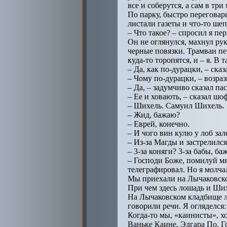
все и соберутся, а сам в три
По парку, быстро переговар
листали газеты и что-то шеп
– Что такое? – спросил я пе
Он не оглянулся, махнул рук
черные повязки. Трамваи пе
куда-то торопятся, и – я. В
– Да, как по-дурацки, – сказ
– Чому по-дурацки, – возраз
– Да, – задумчиво сказал пас
– Ее и ховають, – сказал шо
– Шихель. Самуил Шихель.
– Жид, бажаю?
– Еврей, конечно.
– И чого вин кулю у лоб зал
– Из-за Магды и застрелился
– 3-за коняги? 3-за бабы, ба
– Господи Боже, помилуй мя
телеграфировал. Но я молча
Мы приехали на Лычаковское
При чем здесь лошадь и Ших
На Лычаковском кладбище лю
говорили речи. Я огляделся:
Когда-то мы, «каинисты», х
Ваньке Каине, Эдгара По, Го