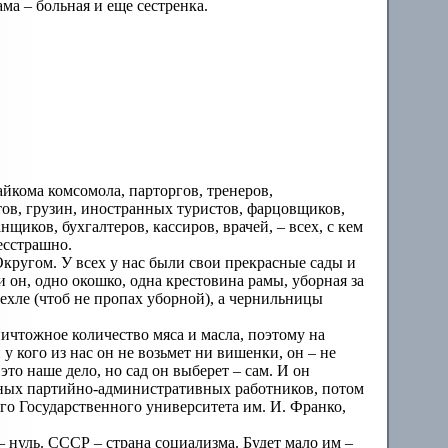
ама – больная и еще сестренка.
айкома комсомола, парторгов, тренеров,
тов, грузин, иностранных туристов, фарцовщиков,
щиков, бухгалтеров, кассиров, врачей, – всех, с кем
есстрашно.
ругом. У всех у нас были свои прекрасные сады и
и он, одно окошко, одна крестовина рамы, уборная за
ехле (чтоб не пропах уборной), а чернильницы
ничтожное количество мяса и масла, поэтому на
 кого из нас он не возьмет ни вишенки, он – не
о наше дело, но сад он выберет – сам. И он
пных партийно-административных работников, потом
ого Государственного университета им. И. Франко,
– нуль. СССР – страна социализма. Будет мало им –