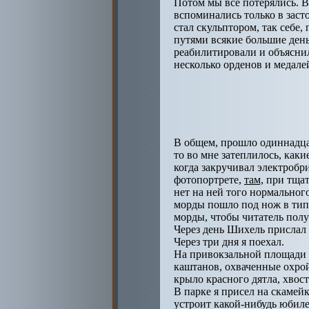
Потом мы все потерялись. В
вспоминались только в заст
стал скульптором, так себе,
путями всякие большие день
реабилитировали и объяснил
несколько орденов и медале
В общем, прошло одиннадцат
то во мне затеплилось, как
когда закручивал электробри
фотопортрете,
там,
при тщат
нет на ней того нормальног
морды пошло под нож в типо
морды, чтобы читатель полу
Через день Шихель прислал
Через три дня я поехал.
На привокзальной площади в
каштанов, охваченные охрой
крыло красного дятла, хвост 
В парке я присел на скамейк
устроит какой-нибудь юбиле