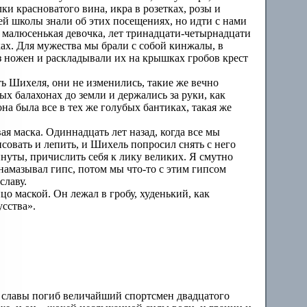
и красноватого вина, икра в розетках, розы и
шей школы знали об этих посещениях, но идти с нами
м малюсенькая девочка, лет тринадцати-четырнадцати
ках. Для мужества мы брали с собой кинжалы, в
 ножен и раскладывали их на крышках гробов крест
ать Шихеля, они не изменились, такие же вечно
ых балахонах до земли и держались за руки, как
на была все в тех же голубых бантиках, такая же
ая маска. Одиннадцать лет назад, когда все мы
исовать и лепить, и Шихель попросил снять с него
нуты, причислить себя к лику великих. Я смутно
намазывал гипс, потом мы что-то с этим гипсом
славу.
ицо маской. Он лежал в гробу, худенький, как
сства».
и славы погиб величайший спортсмен двадцатого