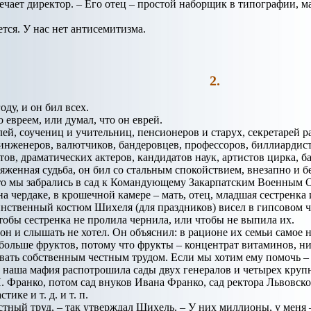
вечает директор. – Его отец – простой наборщик в типографии, м
ется. У нас нет антисемитизма.
2.
оду, и он бил всех.
о евреем, или думал, что он еврей.
лей, соучениц и учительниц, пенсионеров и старух, секретарей р
инженеров, валютчиков, бандеровцев, профессоров, биллиардис
, драматических актеров, кандидатов наук, артистов цирка, бан
ряженная судьба, он бил со стальным спокойствием, внезапно и б
то мы забрались в сад к Командующему Закарпатским Военным Ок
 чердаке, в крошечной камере – мать, отец, младшая сестренка 
нственный костюм Шихеля (для праздников) висел в гипсовом ч
тобы сестренка не пролила чернила, или чтобы не выпила их.
он и слышать не хотел. Он объяснил: в рационе их семьи самое 
ольше фруктов, потому что фрукты – концентрат витаминов, ни у
ать собственным честным трудом. Если мы хотим ему помочь – эт
й наша мафия распотрошила сады двух генералов и четырех кру
 И. Франко, потом сад внуков Ивана Франко, сад ректора Львовск
ике и т. д. и т. п.
стный труд, – так утверждал Шихель. – У них миллионы, у меня 