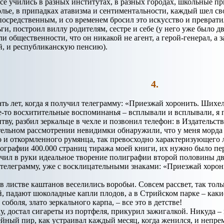
се учились в разных институтах, в разных городах, школьные 
олье, в припадках атавизма и сентиментальности, каждый шел св
 посредственным, и со временем бросил это искусство и преврат
ги, построил виллу родителям, сестре и себе (у него уже было 
и общественности, что он никакой не агент, а герой-генерал, а
й, и республиканскую пенсию).
4.
ь лет, когда я получил телеграмму: «Приезжай хоронить. Шихел
ие-то восхитительные воспоминанья – всплывали и всплывали, я 
тву, разбил зеркальце в чехле и позвонил телефон: в Издательст
ельном рассмотрении невидимки обнаружили, что у меня морда 
о и откормленного румянца, так превосходно характеризующего 
графии 400.000 страниц тиража моей книги, их нужно было пер
чил в руки идеальное творение полиграфии второй половины дв
 телеграмму, уже с восклицательными знаками: «Приезжай хорон
 листве каштанов веселились воробьи. Совсем рассвет, так тольк
, падают шоколадные капли плодов, а в Стрийском парке – какие 
соболя, злато зеркального карпа, – все это в детстве!
у, достал сигареты из портфеля, прикурил зажигалкой. Никуда – 
йный пир, как устраивал каждый месяц, когда женился, и непре