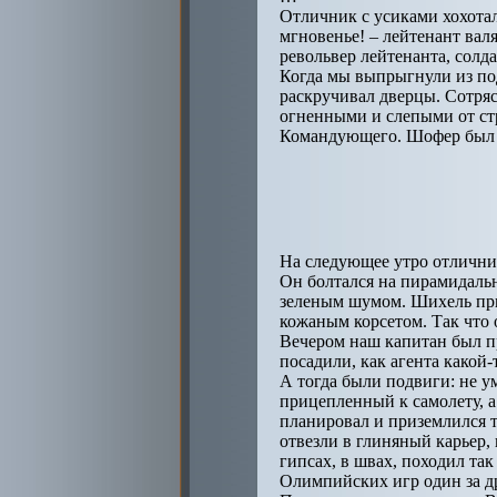
Отличник с усиками хохотал
мгновенье! – лейтенант валя
револьвер лейтенанта, солд
Когда мы выпрыгнули из под
раскручивал дверцы. Сотряс
огненными и слепыми от ст
Командующего. Шофер был в
На следующее утро отлични
Он болтался на пирамидаль
зеленым шумом. Шихель при
кожаным корсетом. Так что о
Вечером наш капитан был 
посадили, как агента какой-
А тогда были подвиги: не у
прицепленный к самолету, а 
планировал и приземлился т
отвезли в глиняный карьер,
гипсах, в швах, походил так
Олимпийских игр один за др