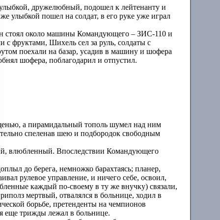
й улыбкой, дружелюбный, подошел к лейтенанту и
же улыбкой пошел на солдат, в его руке уже играл
 Он стоял около машины Командующего – ЗИС-110 и
 с фруктами, Шихель сел за руль, солдаты с
том поехали на базар, усадив в машину и шофера
бнял шофера, поблагодарил и отпустил.
щенью, а пирамидальный тополь шумел над ним
ительно спеленав шею и подбородок свободным
ый, влюбленный. Впоследствии Командующего
оплыл до берега, немножко барахтаясь; планер,
ивал рулевое управление, и ничего себе, освоил,
юбленные каждый по-своему в ту же внучку) связали,
риполз мертвый, отвалялся в больнице, ходил в
ссической борьбе, претенденты на чемпионов
мя еще трижды лежал в больнице.