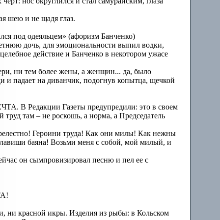
черт: нос округлился и стал самурайским, глаза
я шею и не щадя глаз.
ался под одеяльцем» (афоризм Банченко)
етнюю дочь, для эмоциональности выпил водки,
ое целебное действие и Банченко в некотором ужасе
ри, ни тем более жены, а женщин... да, было
ди и падает на диванчик, подогнув копытца, щечкой
ЕЧТА. В Редакции Газеты предупредили: это в своем
 труд там – не роскошь, а норма, а Председатель
релестно! Героини труда! Как они милы! Как нежны
 клавиши баяна! Возьми меня с собой, мой милый, и
ейчас он сымпровизировал песню и пел ее с
ТА!
ги, ни красной икры. Изделия из рыбы: в Кольском