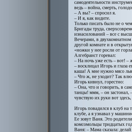
самодеятельности инструмент
ведь – война, смерть, голод
– А вы? – спросил я.
– И я, как видите.
Только писать было не о чем
Бригады труда, сверхсовреме
изнасилований – все с высш
Вечерами, в двухкомнатном 
другой комнате и в открыту
«ножки у нее росли от горла
Алгебраист горевал:
– На ночь уже есть – вот! –
– восклицал Игорь и глаза е
каша! А мне нужно мясо льв
– Что ж, не уходит? Так вл
Игорь кивнул, горестно:
– Она, что и говорить, в сам
танцы! ммм, – он застонал, 
чувствую их руки вот здесь,
Игорь повадился в клуб на т
клубе, а я узнавал у машини
Ее зовут Ваня. Это родител
комсомольцы тридцатых год
Ваня: – Мама сказала: делай