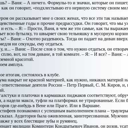
ешь? – Ваня: – А ничего. Формулы-то и значки, которые он пишет
 и, как он говорит, «подхлестываю его нервную систему своим м
ером он рассказывает мне о своих женах, что все эти так называ
и девственные годы и прочие предрассудки. Он говорит, что мы 
о и есть. – Я: – Прости, Ваня, в чем же эти самые, как ты выража
ьет всю бутылку, то швыряет свою тельняшку в мусорную корзину
 ты? – Ваня: – Охотно раздеваюсь. Тогда он падает на диван ввер
 медля ни секунды, ему отдаться.
, и... – Ваня: – После слов о том, что нужно отдаться, он отворач
сплю, вот, на том диване, в той комнате. – Я: – И все? – Ваня: 
еземной красотой.
воем амплуа.
е итогам, состоялось в клубе.
ума накрыт не красной материей, как нужно, никаких материй на 
е ответственные деятели России – Петр Первый, С. М. Киров, и,
ий.
галстуки и платочки в кармашках пиджаков соответствуют, обр
 а надели макси, туфли на платформах не утрированные. Если бы
оров где-нибудь в Вене или Праге. Или в Варшаве.
встифеев познакомил с успешным выполнением плана – траулеры,
ассказал. Аудитория была оживленная, заинтересованная. Мужчи
также у всех блестящие зубы и румянец.
енант милиции Коминтерн Кондратьевич Иванов, он розов, усат