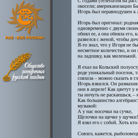
С годами (телепатия на расс
окосели; американизации Ба
Игорь был неравнодушен к ж
Игорь был оригинал: родная
одновременно с двумя свои
обнял ее, а она обняла его,
развелся с женой, чтобы доч
Я-то знал, что у Игоря не 
несметное количество, и он
на ладошку, как миленький.
Я ехал на Кольский полуост
роде уникальный поселок, та
совхоза – можно сказать в г
Игорь взвился. Он размахив
они в апреле! Как цветут у 
ты ничуть не раскаешься, – 
Как большинство алгебраист
музыкой:
А у нас носочки на сучке,
Щелочки на щечке у щучки!
Я взял его с собой. Хоть к
Совхоз, кажется, рыболовец