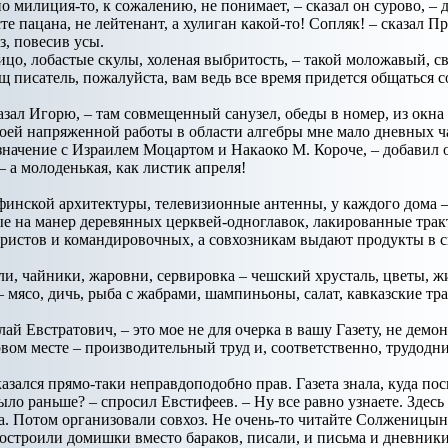
о милиция-то, к сожалению, не понимает, – сказал он сурово, – д
е пацана, не лейтенант, а хулиган какой-то! Сопляк! – сказал Пре
з, повесив усы.
ицо, лобастые скулы, холеная выбритость, – такой моложавый, св
ищ писатель, пожалуйста, вам ведь все время придется общаться с
казал Игорю, – там совмещенный санузел, обеды в номер, из окна 
оей напряженной работы в области алгебры мне мало дневных ч
ачение с Израилем Моцартом и Накаоко М. Короче, – добавил он
– а молоденькая, как листик апреля!
финской архитектуры, телевизионные антенны, у каждого дома 
ые на манер деревянных церквей-одноглавок, лакированные тракт
уристов и командировочных, а совхозникам выдают продукты в 
и, чайники, жаровни, сервировка – чешский хрусталь, цветы, жи
 мясо, дичь, рыба с жабрами, шампиньоны, салат, кавказские тра
лай Евстратович, – это мое не для очерка в вашу Газету, не демо
рвом месте – производительный труд и, соответственно, трудодни
казался прямо-таки неправдоподобно прав. Газета знала, куда по
 было раньше? – спросил Евстифеев. – Ну все равно узнаете. Зде
. Потом организовали совхоз. Не очень-то читайте Солженицына.
построили домишки вместо бараков, писали, и письма и дневники