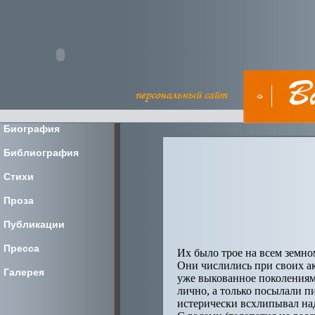
Биография
Библиография
Стихи
Проза
Публикации
Пресса
Их было трое на всем земн
Они числились при своих ак
Галерея
уже выкованное поколениями 
лично, а только посылали пи
истерически всхлипывал над