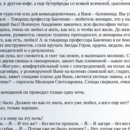
п, в другом кофе, а еще бутерброды со всякой всячиной, цыплено
ля туристов или для командировочных, а Ваня – баловница. Вы у
лся: – Товарищ профессор Банченко – любитель женщин, это у на
щий был! Военную Академию закончил, всю философию читал нам
нципа, очень он любил и жить, как все, и чтобы все жили. До ж
льник, румянится, свиную тушенку преподносит, и женщины его 
ех, как есть, любил! А за товарища профессора Банченко я не бою
х инструментов, стали вручать Звезды Героя, ордена, медали, з
ководителей и о результатах.
я луна, все снежится, и снег так нежен, в маленьких молниях. С
ми двумя свиньи в свинарниках, завоет бык племенной – какие по
 «Жигули», комфортабельный хлев с электродоилкой, на полах 
нделябры, у розоворунной Вани на коленях сиамский кот, гладит
ах, вяжет спицами платье для Вани, светятся уютные лампы, а 
ике? – спросила Милиция Светозаровна. Спицы сверкали, очки с
й женщиной он проводил только одну ночь.
ас было. Должен он как-то знать, кого уже любил, а кого еще нет
ал, только хорошее.
л к нему на эту ночь?
. – Я: – И что же? – Без вести пропали. – Я: – В лагере – без вест
 собак. – Я: – Потом уже не было дурочек? – Нет, потом уже не 