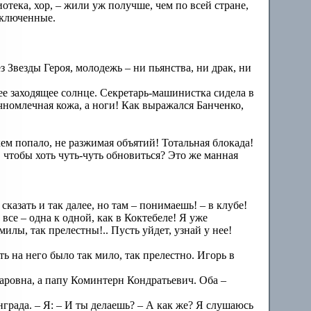
отека, хор, – жили уж получше, чем по всей стране,
заключенные.
з Звезды Героя, молодежь – ни пьянства, ни драк, ни
ее заходящее солнце. Секретарь-машинистка сидела в
чномлечная кожа, а ноги! Как выражался Банченко,
 кем попало, не разжимая объятий! Тотальная блокада!
, чтобы хоть чуть-чуть обновиться? Это же манная
сказать и так далее, но там – понимаешь! – в клубе!
 все – одна к одной, как в Коктебеле! Я уже
милы, так прелестны!.. Пусть уйдет, узнай у нее!
ь на него было так мило, так прелестно. Игорь в
заровна, а папу Коминтерн Кондратьевич. Оба –
инграда. – Я: – И ты делаешь? – А как же? Я слушаюсь