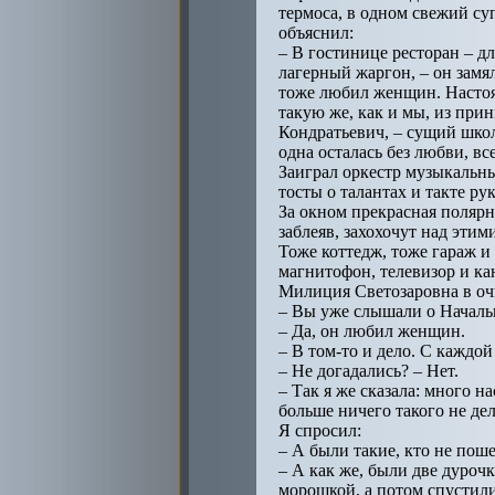
термоса, в одном свежий су
объяснил:
– В гостинице ресторан – д
лагерный жаргон, – он замя
тоже любил женщин. Настоя
такую же, как и мы, из при
Кондратьевич, – сущий шко
одна осталась без любви, вс
Заиграл оркестр музыкальны
тосты о талантах и такте ру
За окном прекрасная полярна
заблеяв, захохочут над эти
Тоже коттедж, тоже гараж и
магнитофон, телевизор и ка
Милиция Светозаровна в очк
– Вы уже слышали о Начальн
– Да, он любил женщин.
– В том-то и дело. С каждо
– Не догадались? – Нет.
– Так я же сказала: много н
больше ничего такого не дел
Я спросил:
– А были такие, кто не поше
– А как же, были две дурочки
морошкой, а потом спустили