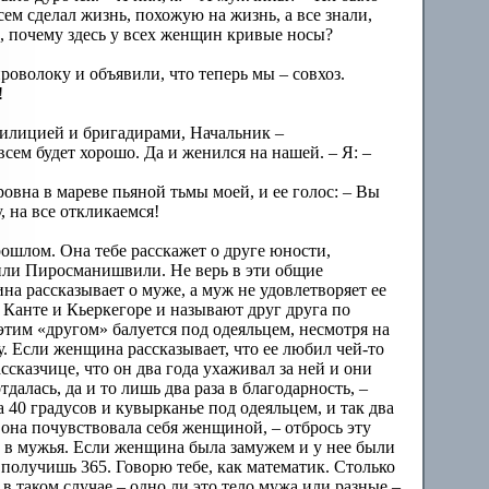
ем сделал жизнь, похожую на жизнь, а все знали,
ал, почему здесь у всех женщин кривые носы?
оволоку и объявили, что теперь мы – совхоз.
!
 милицией и бригадирами, Начальник –
всем будет хорошо. Да и женился на нашей. – Я: –
овна в мареве пьяной тьмы моей, и ее голос: – Вы
, на все откликаемся!
ошлом. Она тебе расскажет о друге юности,
 или Пиросманишвили. Не верь в эти общие
на рассказывает о муже, а муж не удовлетворяет ее
о Канте и Кьеркегоре и называют друг друга по
с этим «другом» балуется под одеяльцем, несмотря на
у. Если женщина рассказывает, что ее любил чей-то
ссказчице, что он два года ухаживал за ней и они
далась, да и то лишь два раза в благодарность, –
ка 40 градусов и кувырканье под одеяльцем, и так два
й она почувствовала себя женщиной, – отбрось эту
ть в мужья. Если женщина была замужем и у нее были
ы получишь 365. Говорю тебе, как математик. Столько
 в таком случае – одно ли это тело мужа или разные –