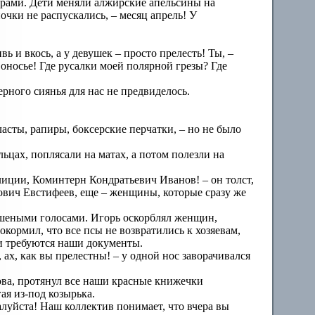
ерами. Дети меняли алжирские апельсины на
очки не распускались, – месяц апрель! У
ь и вкось, а у девушек – просто прелесть! Ты, –
оносье! Где русалки моей полярной грезы? Где
рного сиянья для нас не предвиделось.
асты, рапиры, боксерские перчатки, – но не было
ьцах, поплясали на матах, а потом полезли на
лиции, Коминтерн Кондратьевич Иванов! – он толст,
атович Евстифеев, еще – женщины, которые сразу же
бешеными голосами. Игорь оскорблял женщин,
окормил, что все псы не возвратились к хозяевам,
, и требуются наши документы.
ах, как вы прелестны! – у одной нос заворачивался
ва, протянул все наши красные книжечки
ая из-под козырька.
алуйста! Наш коллектив понимает, что вчера вы