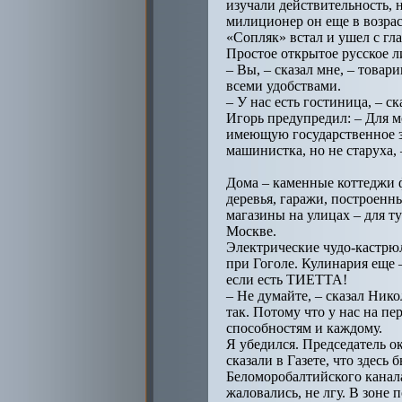
изучали действительность, н
милиционер он еще в возраст
«Сопляк» встал и ушел с гла
Простое открытое русское л
– Вы, – сказал мне, – товар
всеми удобствами.
– У нас есть гостиница, – с
Игорь предупредил: – Для м
имеющую государственное зн
машинистка, но не старуха, 
Дома – каменные коттеджи 
деревья, гаражи, построенн
магазины на улицах – для т
Москве.
Электрические чудо-кастрюл
при Гоголе. Кулинария еще –
если есть ТИЕТТА!
– Не думайте, – сказал Нико
так. Потому что у нас на пе
способностям и каждому.
Я убедился. Председатель о
сказали в Газете, что здесь
Беломоробалтийского канала
жаловались, не лгу. В зоне 