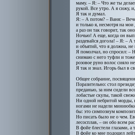
маму. – Я: – Что же ты дела
рукой. Все утро. А я сижу,
Я так и думал.
Я: – А потом? – Ваня: – Веч
и только я, несмотря на мо
а раз он так говорит, так он
Ночью! А еще, когда он вып
раздевайся догола! – Я: – А
и объятий, что я должна, не
Я помолчал, но спросил: – Ну
снимаю с него туфли и тоже 
розовое руно волос сияло н
Я так и знал. Игорь был в с
Общее собрание, посвященно
Поразительно: стол президи
преданью, за ним сидели вс
лобастые скулы, такой свеж
Ни одной небритой морды, 
ногами не надели миниюбки,
бы: это симпозиум композит
Но писать было не о чем. Е
лесосплав, – он обо всем р
В фойе блестели глазами, а 
В фойе ко мне подошел лейт