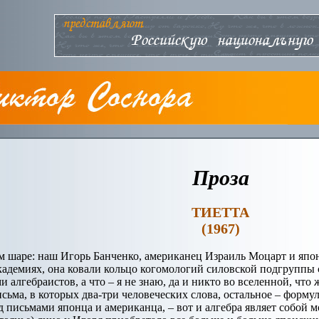
Проза
ТИЕТТА
(1967)
ом шаре: наш Игорь Банченко, американец Израиль Моцарт и япо
адемиях, она ковали кольцо когомологий силовской подгруппы с
алгебраистов, а что – я не знаю, да и никто во вселенной, что 
сьма, в которых два-три человеческих слова, остальное – форму
 письмами японца и американца, – вот и алгебра являет собой м