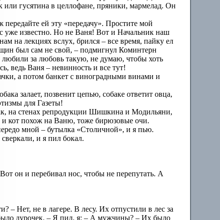
к или гусятина в целлофане, пряники, мармелад. Он
ж передайте ей эту «передачу». Простите мой
с уже известно. Но не Ваня! Вот и Начальник наш
 на лекциях вслух, брился – все время, пайку ел
енщин был сам не свой, – подмигнул Коминтерн
любили за любовь такую, не думаю, чтобы хоть
сь, ведь Ваня – невинность и все тут!
начки, а потом банкет с виноградными винами и
обака залает, позвенит цепью, собаке ответит овца,
этизмы для Газеты!
лак, на стенах репродукции Шишкина и Модильяни,
, и кот похож на Ваню, тоже бирюзовые очи.
передо мной – бутылка «Столичной», и я пью.
веркали, и я пил бокал.
? Вот он и перебивал нос, чтобы не перепутать. А
и? – Нет, не в лагере. В лесу. Их отпустили в лес за
было дурочек. – Я пил, я: – А мужчины? – Их было