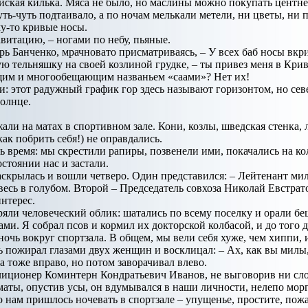
ийская килька. Мяса не было, но маслины можно покупать центн
ть-чуть подтаивало, а по ночам мелькали метели, ни цветы, ни п
у-то кривые носы.
витацию, – ногами по небу, пьяные.
ь Банченко, мрачновато присматриваясь, – У всех баб носы вкрив
ю тельняшку на своей козлиной грудке, – ты привез меня в Крив
м и многообещающим названьем «саами»? Нет их!
и: этот радужный график гор здесь называют горизонтом, но севе
олнце.
ли на матах в спортивном зале. Кони, козлы, шведская стенка, л
ак побрить себя!) не оправдались.
ь время: мы скрестили рапиры, позвенели ими, покачались на кол
стоянии нас и застали.
скрылась и вошли четверо. Один представился: – Лейтенант ми
, весь в голубом. Второй – Председатель совхоза Николай Евстр
нтерес.
ряли человеческий облик: шатались по всему поселку и орали 
и. Я собрал псов и кормил их докторской колбасой, и до того д
 ночь вокруг спортзала. В общем, мы вели себя хуже, чем хиппи
пожирал глазами двух женщин и восклицал: – Ах, как вы милы, 
а тоже вправо, но потом заворачивал влево.
иционер Коминтерн Кондратьевич Иванов, не выговорив ни сло
 маты, опустив усы, он вдумывался в наши личности, нелепо морг
о нам пришлось ночевать в спортзале – упущенье, простите, пож