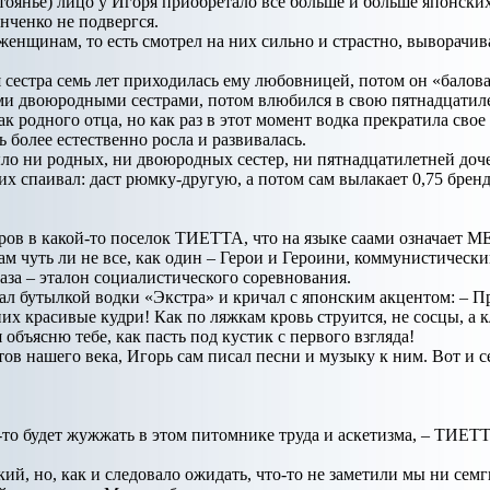
тоянье) лицо у Игоря приобретало все больше и больше японских 
нченко не подвергся.
енщинам, то есть смотрел на них сильно и страстно, выворачива
 сестра семь лет приходилась ему любовницей, потом он «балов
ми двоюродными сестрами, потом влюбился в свою пятнадцатил
 как родного отца, но как раз в этот момент водка прекратила св
ь более естественно росла и развивалась.
было ни родных, ни двоюродных сестер, ни пятнадцатилетней доче
 их спаивал: даст рюмку-другую, а потом сам вылакает 0,75 брен
ров в какой-то поселок ТИЕТТА, что на языке саами означает М
м чуть ли не все, как один – Герои и Героини, коммунистический
лаза – эталон социалистического соревнования.
ал бутылкой водки «Экстра» и кричал с японским акцентом: – П
них красивые кудри! Как по ляжкам кровь струится, не сосцы, а
я объясню тебе, как пасть под кустик с первого взгляда!
ов нашего века, Игорь сам писал песни и музыку к ним. Вот и с
то-то будет жужжать в этом питомнике труда и аскетизма, – ТИЕТ
кий, но, как и следовало ожидать, что-то не заметили мы ни сем