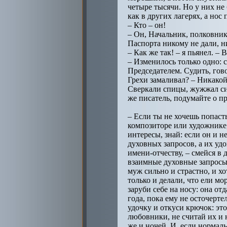
четыре тысячи. Но у них не
как в других лагерях, а нос
– Кто – он!
– Он, Начальник, полковник
Паспорта никому не дали, ни
– Как же так! – я пьянел. – 
– Изменилось только одно: 
Председателем. Судить, гово
Грехи замаливал? – Никакой
Сверкали спицы, жужжал сиа
же писатель, подумайте о пр
– Если ты не хочешь попаст
композиторе или художнике,
интересы, знай: если он и 
духовных запросов, а их удо
имени-отчеству, – смейся в 
взаимные духовные запросы,
муж сильно и страстно, и хо
только и делали, что ели мо
заруби себе на носу: она от
года, пока ему не осточерте
удочку и откуси крючок: эт
любовники, не считай их и н
же и ночей. И, если нормаль