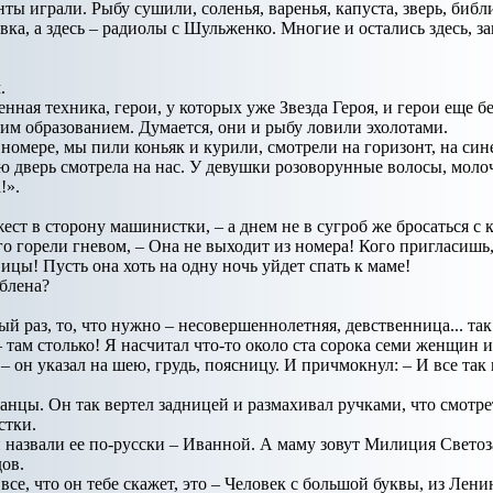
ы играли. Рыбу сушили, соленья, варенья, капуста, зверь, библи
овка, а здесь – радиолы с Шульженко. Многие и остались здесь, 
.
нная техника, герои, у которых уже Звезда Героя, и герои еще бе
им образованием. Думается, они и рыбу ловили эхолотами.
номере, мы пили коньяк и курили, смотрели на горизонт, на син
ю дверь смотрела на нас. У девушки розоворунные волосы, моло
!».
 жест в сторону машинистки, – а днем не в сугроб же бросаться с
го горели гневом, – Она не выходит из номера! Кого пригласишь
ицы! Пусть она хоть на одну ночь уйдет спать к маме!
юблена?
ый раз, то, что нужно – несовершеннолетняя, девственница... так 
– там столько! Я насчитал что-то около ста сорока семи женщин и
 – он указал на шею, грудь, поясницу. И причмокнул: – И все так 
анцы. Он так вертел задницей и размахивал ручками, что смотрет
стки.
и назвали ее по-русски – Иванной. А маму зовут Милиция Свето
ов.
 все, что он тебе скажет, это – Человек с большой буквы, из Лен