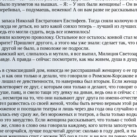
 было пулеметов на вышках. – Я: – У них были женщины! – Он вс
 перебивал, – подумаешь, неженки! А он вам разве не рассказыв
 запаса Николай Евстратович Евстифеев. Тогда сняли колючую пр
куда не деться, но зато какой совхоз теперь – лучший из лучших
Ведь его могли судить, ведь все изменилось!
сняли колючую проволоку. Остальное все осталось: конвой стал
рите? Пришлют другого, а этого мы уже знали: сделает так, что 
 другой не было, а помоложе не подросли.
мский кот, слипалось и мутило, я все выпил, Милиция Светозар
авде. А правда – сейчас: посмотрите, как мы живем, душа в душу
ь в сумасшедший дом, никогда не расспрашивай женщину о ее пр
 и как они только и делали, что говорили о Римском-Корсакове
не лишил ее девственности, то наверняка был вторым. Если женщи
влетворяет ее друг, с которым они только и делают, что говорят 
душе, паяц, и смело тащи эту девку на диван, ведь она и сейчас 
 несмотря на то, что они называют друг друга по имени-отчеств
тел развестись со своей женой, чтобы быть вечно верным этой ра
роженое и посещали театры и лишь через два года она случайно от
далась ему сразу же, без мороженых и театров, а была только вод
ло это занудство. Если женщина рассказывает, что только с тобо
о же, слово в слово она говорила каждому, кого хотела заполучи
е огорчайся, лучше подсчитай другое: сколько в году дней, и т
ная женщина спит с мужем 365 раз в году, и не все ли равно тебе