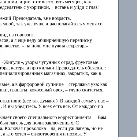
а и в милиции этот всего пять месяцев, как
дседатель с укоризной, – встань и уйди с глаз!
ежий Председатель, вне возраста.
о мной, так уж лучше и располагайтесь у меня со
вид на горизонт.
асов, а я еще веду обширнейшую переписку,
 жестко, – на ночь мне нужна секретарь-
– «Жигули», узоры чугунных оград, фруктовые
ора, катера, а про кильки Председатель объяснил:
специализированных магазинах, закрытых, как в
вые, а в фарфоровой супнице – стерляжья уха: как
вки, гранаты, кокосовый орех, – глупо скитаться,
нстративно (все так думают). В каждой семье у нас –
. И вы убедитесь. У всех есть все. От каждого по
сылает своего специального корреспондента. – Вам
сь был лагерь для политзаключенных. С
 Колючая проволока – да, если уж лагерь, но не
, а кто хотел – стихотворения и поэмы. У