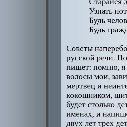
Старайся д
Узнать пот
Будь челов
Будь граж
Советы наперебой. Поэт Жуковский учит Шарлотту русской речи. После первого ребенка Шарлотта пишет: помню, я испугалась, смотря на себя в зеркало, волосы мои, завитые, распустились, я бледная как мертвец и неинтересная в глазетовом платье с кокошником, шитом серебром на голове. Потом у нее будет столько детей, что Шарлотта запутается в именах, и напишет человечней: я имела в течение двух лет трех детей. 13 июля 1819 г. Александр сказал, что хочет передать престол Николаю и удалиться. Этот факт, правда описан лишь двумя — Шарлоттой и Николаем, дуэт, пристрастный к венцу. 15 января 1821 г. в Пруссии в королевском дворце представление поэмы Томаса Мура «Лалла Рук». Живые картины, пение, музыкальные номера, сочиненные капельмейстером короля Фридриха — Спонтини. Эмира Бухарского Алариса играл Николай, а Лаллу Рук — Шарлотта. Принц Вильгельм (укушенный собакой) изображал собою Джегандер-шаха. Дараган, камер-паж, целованный, пишет: в то время император Александр в апогее своей красоты, сутуловатость и держание плеч вперед, мерно-твердый шаг, картинное отставление правой ноги, держание шляпы так, что всегда между двумя раздвинутыми пальцами приходилась пуговица от галуна кокарды, кокетливая манера подносить к глазу лорнетку, — им любовались! В юности Александр пишет Лагарпу-учителю: я жажду лишь Мира и охотно уступлю свое звание за ферму возле вашей. Через три месяца он же пишет В. П. Кочубею: я вовсе не гожусь для звания, предназначенного мне в будущем, от которого дал клятву отказаться, мой план в том, чтобы по отречении от этого неприглядного звания (императора) поселиться где-нибудь с женою на берегах Рейна, где буду жить частным человеком. Первое письмо февраль, второе май 1796 г., Екатерина умерла в ноябре, это она его провоцировала на корону, мальчик мог лишь отказываться, ведь папа-Павел мог бы его высечь, или сдать в Сибирь. Папа-Павел единственный законный престолонаследник, и пиша, Александр доказывал отцу, что он пишет, мы к тому, что версия о нелюбви Александра к власти слащава. О его отношении к убийству отца известно, но не в этом главное, а в пустяке: взойдя на престол, Александр 16 лет молчит и властвует. И только 7 сентября за обедом в Киеве говорит: когда кто-нибудь находится во главе такого народа, как наш, он должен оставаться на своем месте до тех пор, пока в состоянии садиться на лошадь, после этого он должен удалиться. Да и то это слова со слов Михайловского-Данилевского, флигель-адъютанта. Больше Александр не говорил об отречении ни разу, а то, что он ушел не в гроб, а в скит — это народы говорят, сибирские тракты. 19 сентября 1823 г. на брест-литовских маневрах лошадь полковника М. лягнула копытом ногу императора, он скрыл страдания и вышел к обеденному столу. После крещенского парада Александр заболел горячкой и рожистым воспалением на той ноге. Он тяжело перенес вторичные боли и с этого времени, как пишет Меттерних, в уме Александра усилилось утомление жизнью. Александр сказал генерал-адъютанту И. В. Васильчикову: в сущности я не был бы недоволен сбросить с себя это бремя короны, страшно тяготящей меня. Но он не сбросил бремя. События вокруг говорят: рок идет. 7 ноября 1825 г. в Петербурге наводнение такое же, как перед рождением царя в 1777 г., вода прибывала, юго-западный ветер стал бурей, Алек