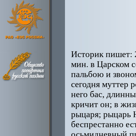
Историк пишет: 25 июня 1796 г. в среду в 03 час. 45 мин. в Царском селе родился Николай с пушечной пальбою и звоном. Екатерина II выразилась (Гримму): сегодня муттер родила большущего Николая, голос у него бас, длинный телом, а руки не менее моих и кричит он; в жизнь мою в первый раз вижу такого рыцаря; рыцарь Николай уже три дня кушает кашку и беспрестанно ест, я полагаю, что никогда осьмидневный принц не лопал кашу, это неслыханно, он смотрит на всех во все глаза, голову поворачивает не хуже моего. Историк добавляет: этот Николай сделался 14 декабря 1825 г. императором и оправдал предсказание — он жил и умер рыцарем. 6 ноября 1796 года скончалась Екатерина II и над Россиею пронесся грозный метеор, — пишет Н. Карамзин. Но императрица успела выбрать Николаю няню Лайон, шотландку, и он пламенно привязался к своей няне-львице (Лайон-Леон, каламбур Николая). 7 марта 1801 г. Павел I сказал гр. Кутайсову: подожди еще пять дней и ты увидишь великие дела. Через пять дней его убили. За четыре час. до смерти Николай спросил: почему тебя зовут Павел I? – Потому что я первый из императоров, кого зовут Павел. – Тогда меня будут называть Николай I. – Если ты вступишь на престол. Павел ушел спать и был задушен, уничтожен. Императором теперь Александр, старший брат. Николая учат, он пишет: два, Болугьянский и Кукольник, один толковал о римских, немецких и бог знает каких законах, другой что-то о мнимом естественном праве, в прибавку к ним еще Шторх с лекциями по политэкономии. И что же выходило? Что вышло, мы увидим, продолжая листать книги. О религиозно-нравственном воспитании: учили креститься да говорить наизусть молитвы, бедное образование, — пишет Николай. Первые книги: Индостанские виды и рисунки Чесменского сражения, Сцены храбрости австрийских солдат во время войны 1799 г., а вообще-то оловянные и фарфоровые солдатики, гренадерские шапки, трубы, зарядные ящики, вырезывание из бумаги крепостей, пушек и кораблей; иногда, подражай часовым, Николай вскакивал с постели, чтоб хоть немножко постоять на часах с алебардой или с ружьем у плеча, но днем боялся выстрелов и плакал, и прятался в беседке, вид пушек страшил его, еще боялся грозы и фейерверков и просил закрывать печные трубы и окна, однажды от стрельбы, гроз и т. д. Николай спрятался за альковом и товарищ игр Эдуард стал стыдить его; Николай ударил друга прикладом ружья с такой силою, что шрам у того остался на всю жизнь. В воспитательном журнале запись: в играх Николай кончает тем, что причиняет боль себе и другим, у него страсть кривляться и гримасничать, он груб, заносчив и самонадеян, — падал ли, ушибался — тотчас же говорил брань, рубил топором барабан, ломал игрушки, бил палкой товарищей. В 8 лет он говорит в резком тоне о политических делах (за столом), в 9 лет за ужином доказывает возвышенным голосом о диктанте, что никто не имеет права что бы то ни было ему диктовать; в ошибках сознается только под нажимом (розг!), спорит с учителем об орфографии русских слов, неприлежен, в играх берет па себя первую роль, любит церковное пение, уже будучи императором и потом он пел с певчими, его учат: французскому, русскому и немецкому языкам, дают уроки греческого и латыни, географии и истории, Николай неплохо рисовал; арифметика, геометрия и алгебра не дались, физика интересовала в 11 лет, 