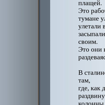
плащей.
Это рабо
тумане у
улетали 
засыпали
своим.
Это они 
раздеваяс
В сталин
там,
где, как
раздвину
колонны