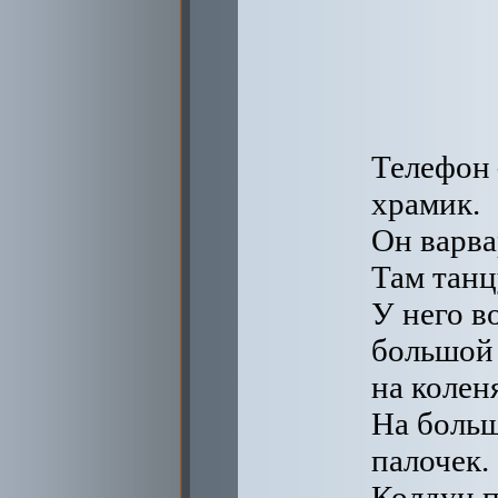
Телефон 
храмик.
Он варва
Там танц
У него в
большой
на колен
На больш
палочек.
Колдун п