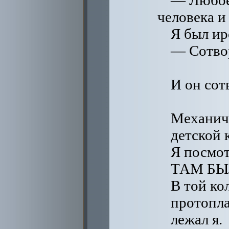
— Любое,
человека и 
Я был ир
— Сотво
И он сот
Механич
детской 
Я посмот
ТАМ БЫ
В той ко
протопл
лежал я.