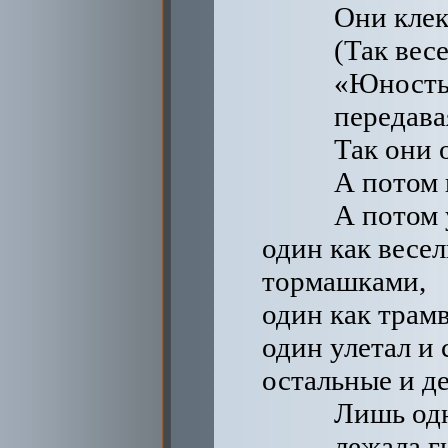
Они клек
(Так вес
«Юность
передава
Так они 
А потом 
А потом 
один как весе
тормашками,
один как трам
один улетал и 
остальные и д
Лишь одн
лежала г