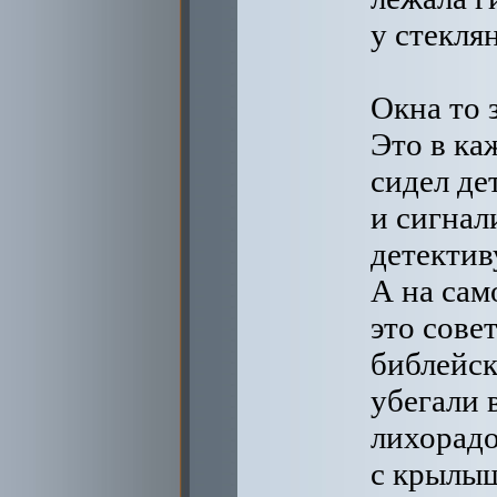
у стекля
Окна то 
Это в ка
сидел де
и сигнал
детектив
А на сам
это сове
библейск
убегали 
лихорад
с крылы