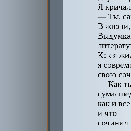
Я кричал
— Ты, са
В жизни,
Выдумка 
литерат
Как я жил
я соврем
свою соч
— Как ты
сумасше
как и все
и что
сочинил.