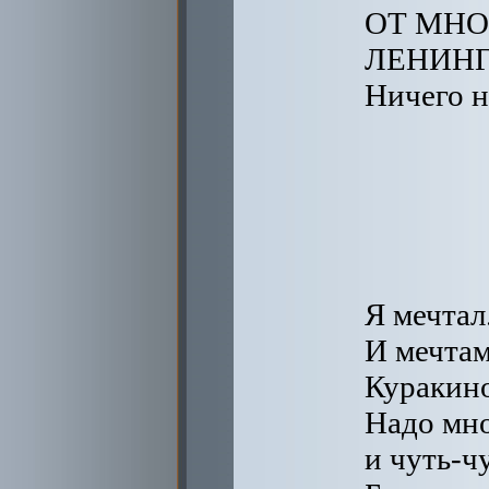
ОТ МНО
ЛЕНИНГ
Ничего н
Я мечтал
И мечтам
Куракино
Надо мно
и чуть-ч