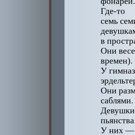
фонарей.
Где-то
семь сем
девушка
в простр
Они весе
времен).
У гимназ
эрдельте
Они разм
саблями.
Девушки 
пьянства
У них — 