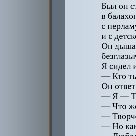
Был он с
в балахо
с перлам
и с детс
Он дышал
безглазы
Я сидел 
— Кто ты
Он ответ
— Я — Т
— Что же
— Творч
— Но ка