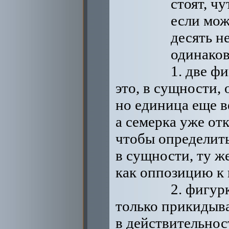
стоят, ч
если мож
десять н
одинаков
1. две ф
это, в сущности, 
но единица еще в
а семерка уже от
чтобы определить
в сущности, ту ж
как оппозицию к
2. фигур
только прикидыва
в действительно