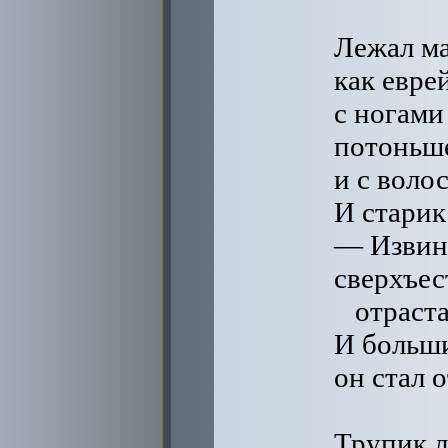
Лежал ма
как евре
с ногами
потоньше
и с воло
И старик
— Извини
сверхъес
отраст
И больш
он стал 
Трупик л