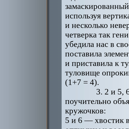
замаскированный
используя верти
и несколько неве
четверка так ген
убедила нас в св
поставила элеме
и приставила к т
туловище опроки
(1+7 = 4).
3. 2 и 5, 
поучительно объ
кружочков:
5 и 6 — хвостик 