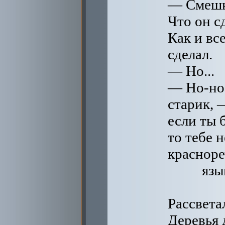
— Смешн
Что он с
Как и вс
сделал.
— Но...
— Но-но-
старик, 
если ты 
то тебе 
краснор
язы
Рассвета
Деревья 