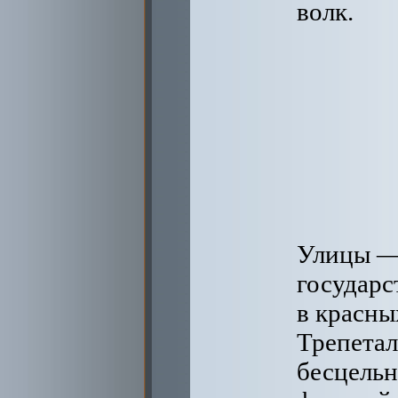
волк.
Улицы — 
государс
в красны
Трепета
бесцельн