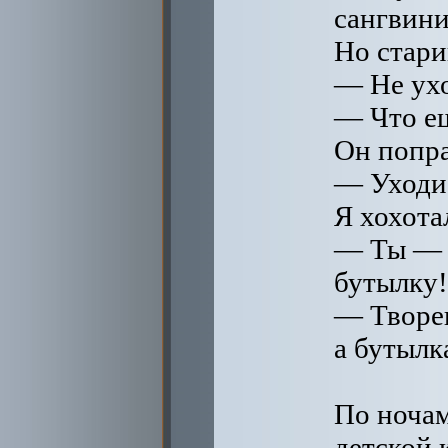
сангвини
Но стари
— Не ух
— Что ещ
Он попра
— Уходи,
Я хохота
— Ты — Т
бутылку!
— Творец
а бутылка
По ночам
детской 