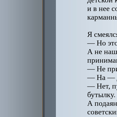
и в нее 
карманн
Я смеялс
— Но это
А не наш
принима
— Не при
— На — д
— Нет, п
бутылку.
А подаян
советски