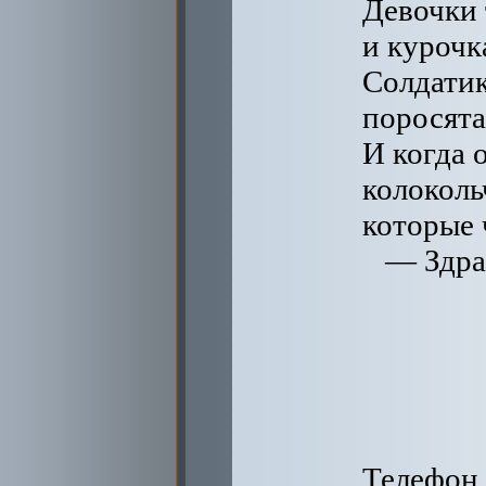
Девочки
и курочк
Солдати
поросята
И когда 
колоколь
которые 
— Здра
Телефон 