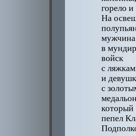
горело и
На освещ
полупья
мужчина
в мундир
войск
с ляжкам
и девушк
с золоты
медальон
который 
пепел Кл
Подполк