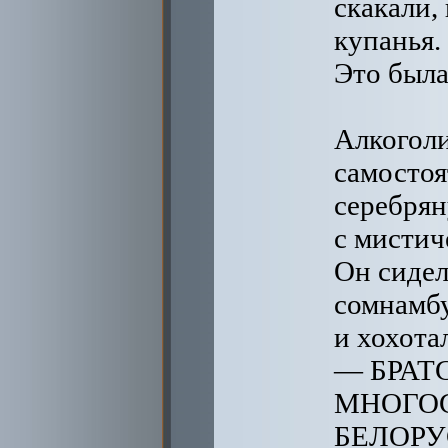
скакали,
купанья.
Это была
Алкоголи
самостоя
серебря
с мистич
Он сидел
сомнамбу
и хохотал
— БРАТ
МНОГО
БЕЛОРУ