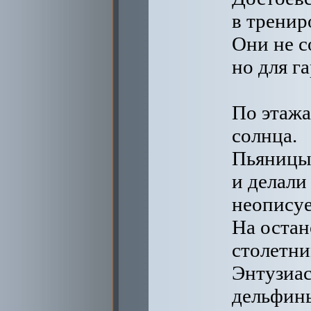
в тренир
Они не с
но для г
По этажа
солнца.
Пьяницы
и делали
неописуе
На остан
столетни
Энтузиас
дельфин