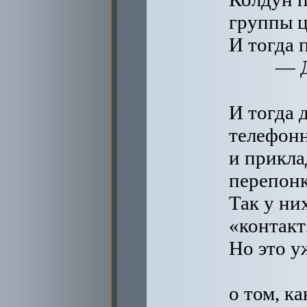
группы 
И тогда 
— Д
И тогда 
телефон
и прикла
перепонк
Так у ни
«контакт
Но это у
о том, к