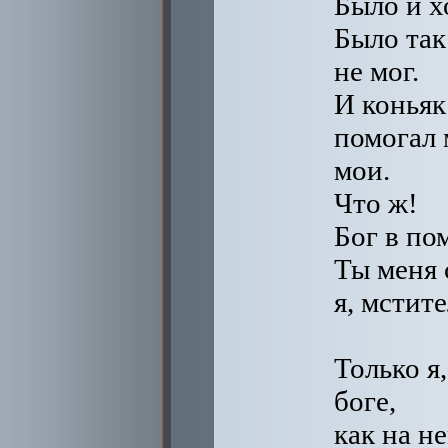
Было и х
Было так
не мог.
И коньяк
помогал 
мои.
Что ж!
Бог в по
Ты меня 
я, мстит
Только я
боге,
как на н