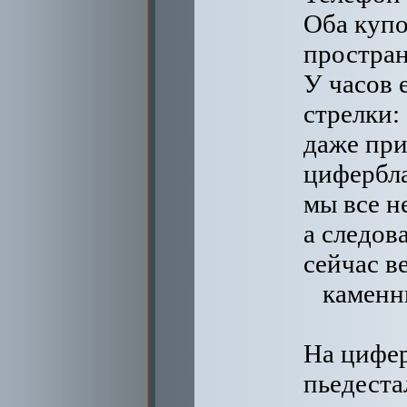
Оба купо
простран
У часов 
стрелки:
даже при
цифербл
мы все н
а следов
сейчас ве
каменн
На цифер
пьедеста