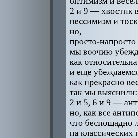
оптимизм и весел
2 и 9 — хвостик 
пессимизм и тоск
но,
просто-напросто 
мы воочию убежд
как относительна
и еще убеждаемся
как прекрасно ве
так мы выяснили:
2 и 5, 6 и 9 — ан
но, как все анти
что беспощадно л
на классических