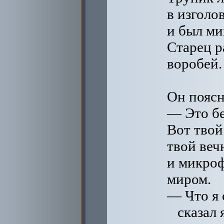
в изголо
и был м
Старец р
воробей.
Он поясн
— Это бе
Вот твой
твой веч
и микроф
миром.
— Что я 
сказал 