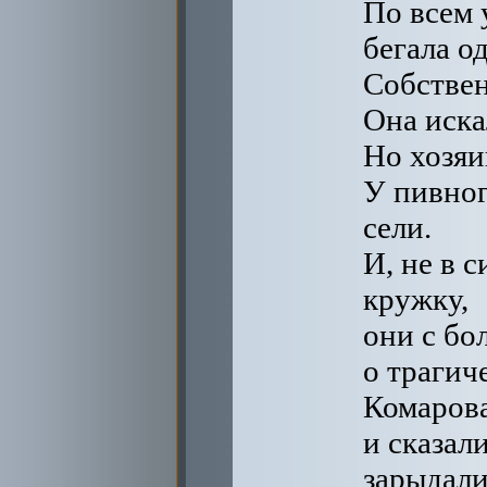
По всем 
бегала о
Собствен
Она иска
Но хозяи
У пивног
сели.
И, не в 
кружку,
они с бо
о трагич
Комаров
и сказал
зарыдали