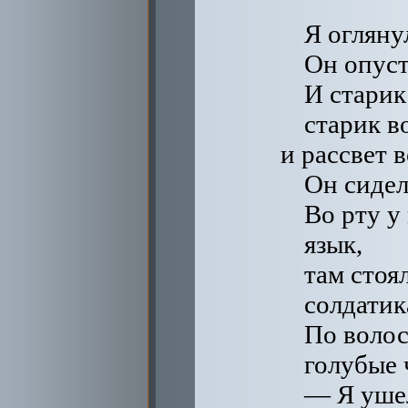
Я огляну
Он опуст
И старик 
старик в
и рассвет в
Он сидел
Во рту у 
язык,
там стоя
солдатик
По волос
голубые 
— Я ушел