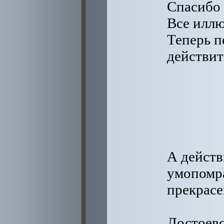
Спасибо 
Все иллю
Теперь п
действит
А действ
умопомр
прекрасе
Достоевс