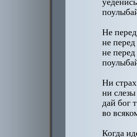
уеденис
поулыбай
Не перед
не перед
не перед
поулыбай
Ни страх
ни слезы
дай бог 
во всяко
Когда ид