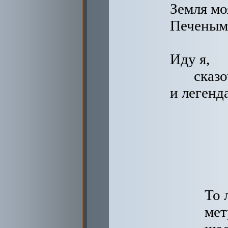
Земля мо
Печеным 
Иду я,
сказ
и легенд
То 
мет