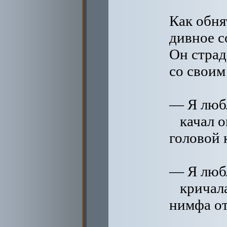
Как обня
дивное с
Он страд
со своим
— Я люб
качал о
головой 
— Я любл
кричал
нимфа от