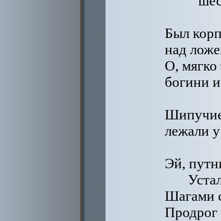
шес
Был корп
над ложе
О, мягко
богини и
Шипучие
лежали у
Эй, путн
Уста
Шагами 
Продрог 