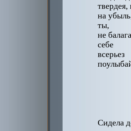
твердея,
на убыль
ты,
не балага
себе
всерьез
поулыбай
Сидела д