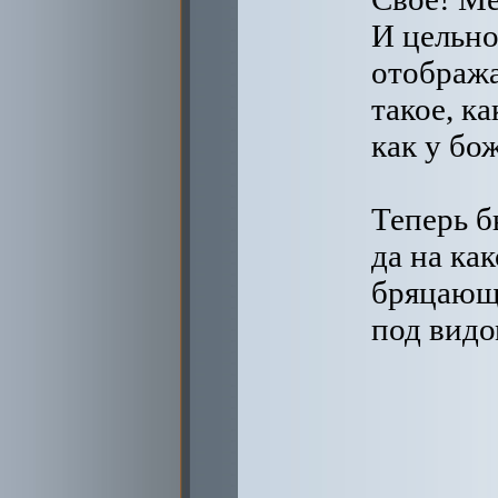
И цельно
отображ
такое, к
как у бо
Теперь б
да на ка
бряцающи
под видо