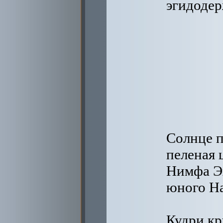
эгидодер
Солнце п
пеленая 
Нимфа Э
юного На
Кудри кр