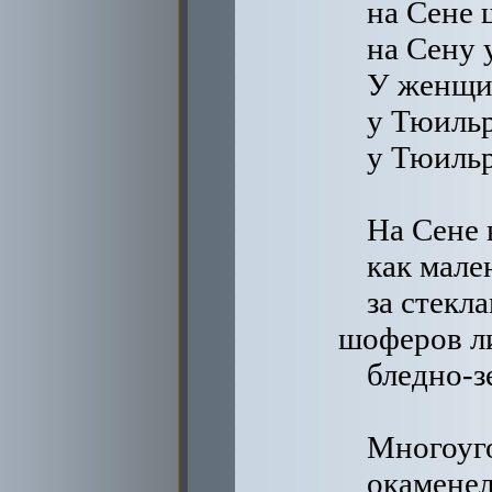
на Сене 
на Сену 
У женщи
у Тюильр
у Тюильр
На Сене 
как мале
за стекл
шоферов л
бледно-з
Многоуг
окаменел