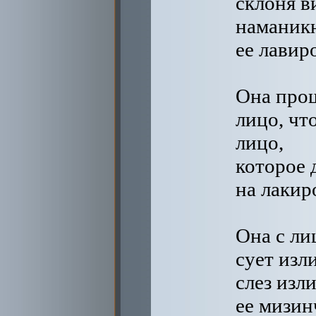
склоня в
наманик
ее лавир
Она про
лицо, чт
лицо,
которое 
на лакир
Она с ли
сует изл
слез изл
ее мизин