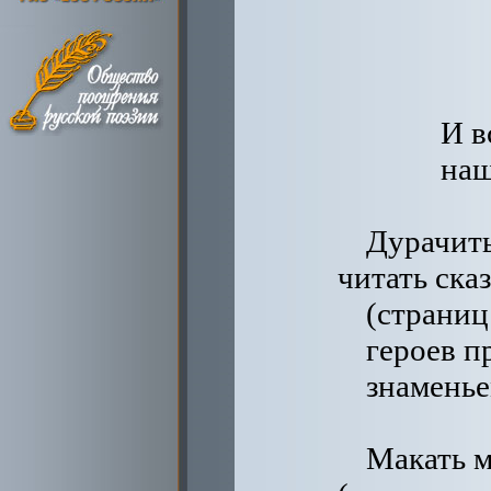
И в
наш
Дурачить
читать ска
(страниц
героев п
знаменье
Макать 