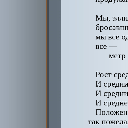
Мы, элли
бросавши
мы все о
все —
метр
Рост сре
И средни
И средни
И средне
Положен
так пожела