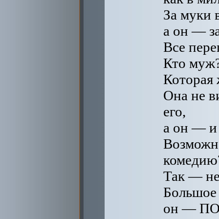
За муки 
а он — з
Все пере
Кто муж
Которая 
Она не в
его,
а он — и
Возможно
комедию
Так — не
Большое 
он — ПО