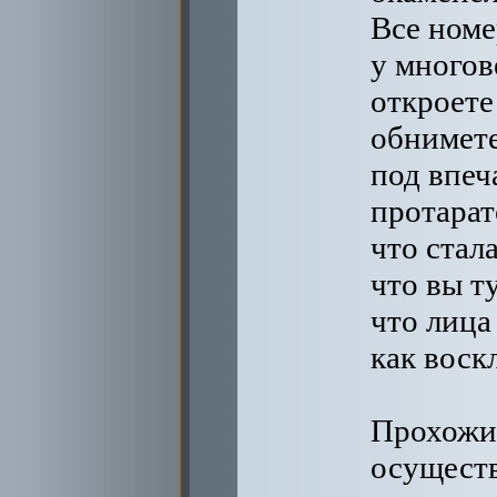
Все номе
у многов
откроете
обнимете
под впеч
протарат
что стал
что вы ту
что лица
как воск
Прохожий
осуществ