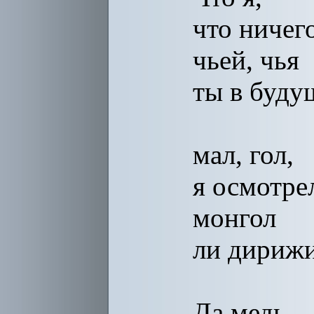
что ничег
чьей, чья
ты в буду
мал, гол,
я осмотрел
монгол
ли дирижи
Да медь