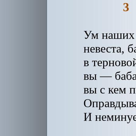
3
Ум наших 
невеста, б
в терново
вы — баба
вы с кем п
Оправдыва
И немину