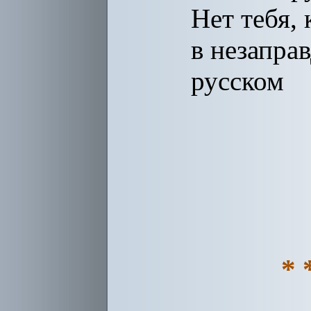
Нет тебя, 
в незапра
русском
букв
Эт
* 