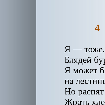
4
Я — тоже. 
Блядей бу
Я может б
на лестни
Но распят
Жрать хлеб