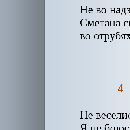
Не во надз
Сметана с
во отрубях
4
Не веселис
Я не боюсь