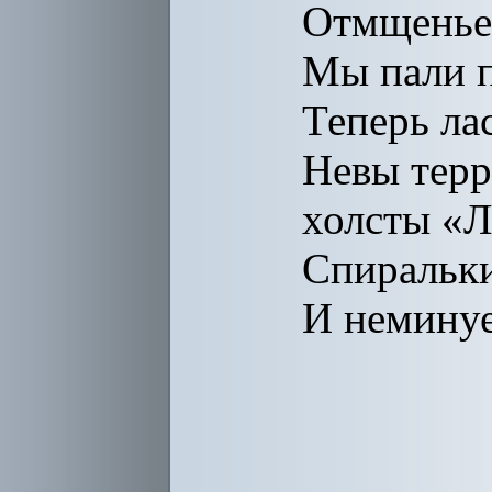
Отмщенье 
Мы пали п
Теперь ла
Невы терр
холсты «Л
Спиральки
И немину