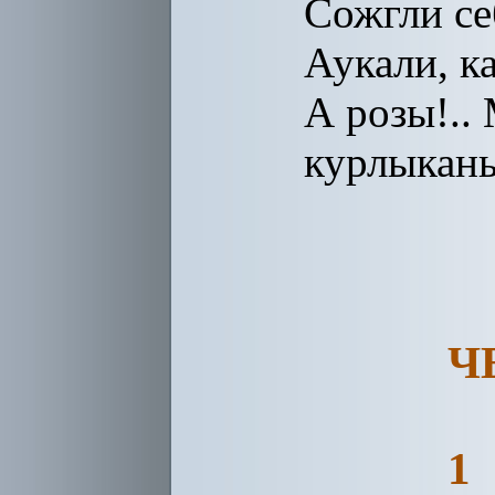
Сожгли се
Аукали, к
А розы!..
курлыкань
Ч
1