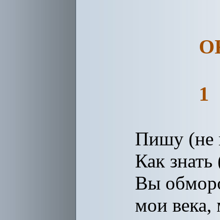
О
1
Пишу (не 
Как знать 
Вы обморо
мои века,