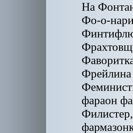
На Фонтан
Фо-о-нари
Финтифлю
Фрахтовщ
Фаворитка
Фрейлина 
Феминистк
фараон фа
Филистер,
фармазонк