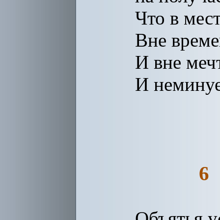
Что в мес
Вне време
И вне мечт
И неминуе
6
Объятья у