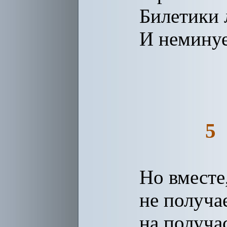
Билетики 
И неминуе
5
Но вместе
не получа
на получа