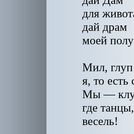
для живот
дай драм
моей пол
Мил, глуп
я, то есть
Мы — клу
где танцы,
весель!