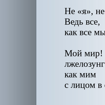
Не «я», н
Ведь все,
как все м
Мой мир!
лжелозунг
как мим
с лицом в