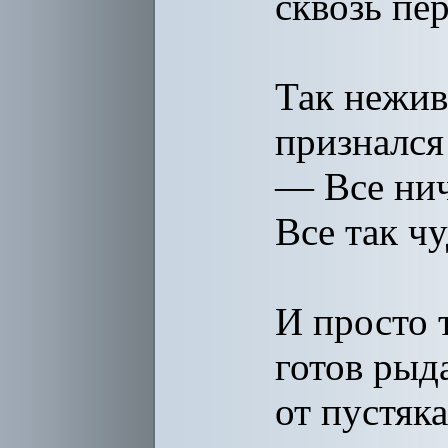
сквозь пе
Так нежи
признался
— Все нич
Все так ч
И просто 
готов рыд
от пустяк