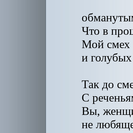
обманутым
Что в про
Мой смех 
и голубых
Так до см
С реченья
Вы, женщи
не любяще