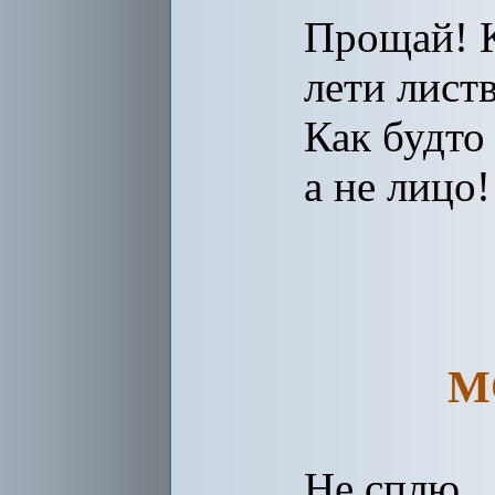
Прощай! К
лети листв
Как будто 
а не лицо!
М
Не сплю.