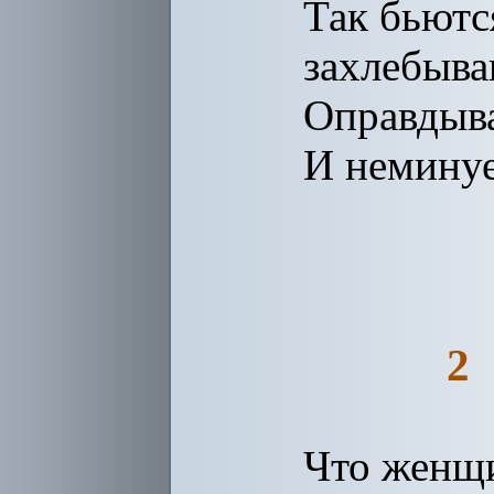
Так бьютс
захлебываю
Оправдыва
И неминуе
2
Что женщи