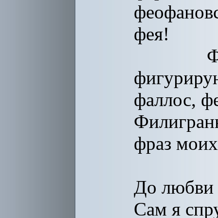
феофановс
фея!
Фу, у
фигуриру
фаллос, фе
Филигран
фраз моих 
До любви 
Сам я спр