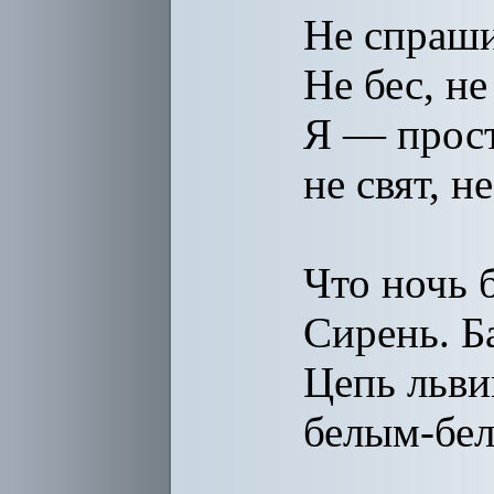
Не спраши
Не бес, не
Я — прост
не свят, н
Что ночь 
Сирень. Б
Цепь льви
белым-бел