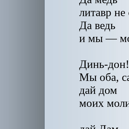
литавр не
Да ведь
и мы — мо
Динь-дон
Мы оба, с
дай дом
моих моли
дай Дам