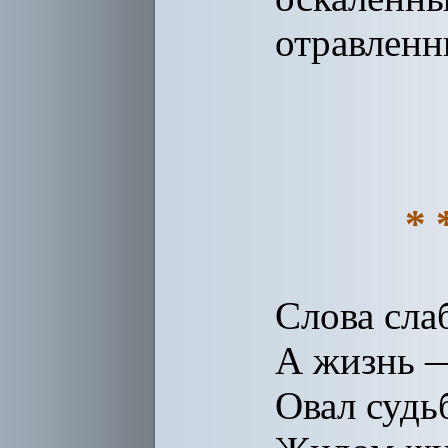
отравлен
* 
Слова сла
А жизнь —
Овал суд