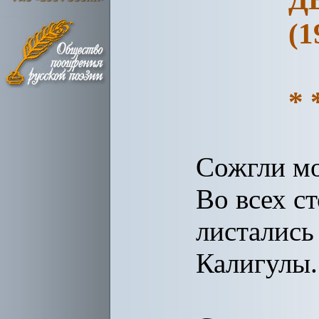
(1
* 
Сожгли мо
Во всех с
листались
Калигулы.