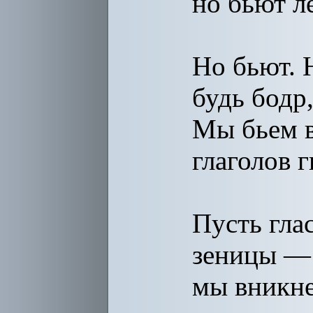
но бьют л
Но бьют. Н
будь бодр,
Мы бьем в
глаголов г
Пусть гла
зеницы —
мы вникне