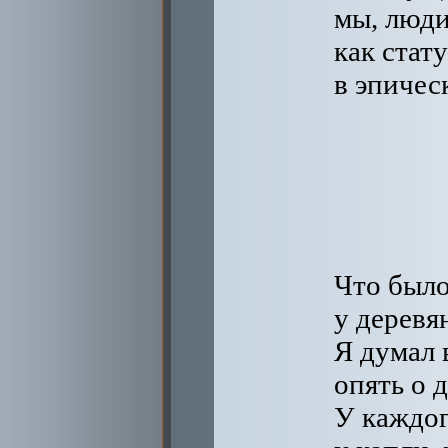
мы, люди
как стат
в эпичес
Что было
у деревя
Я думал 
опять о 
У каждог