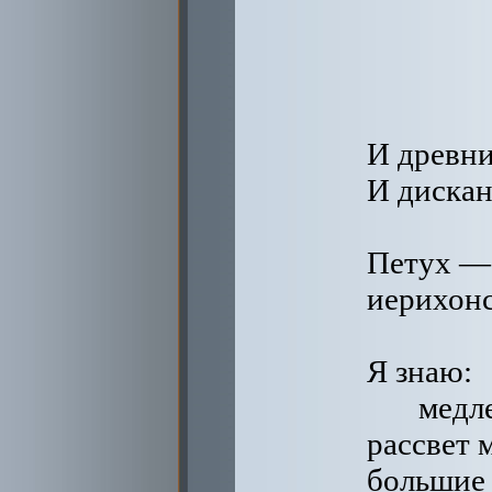
И древни
И дискан
Петух — 
иерихонс
Я знаю:
медл
рассвет 
большие 