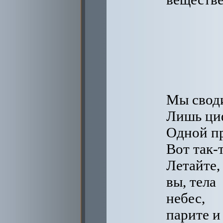
Мы своди
Лишь циф
Одной пр
Вот так-т
Летайте,
вы, тела
небес,
парите и