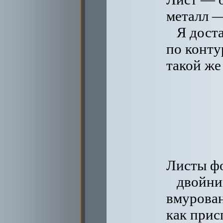
металл —
Я дост
по конту
такой же
Листы ф
двойни
вмурован
как прис