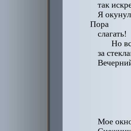
так искр
Я окунул
Пора
слагать!
Но вс
за стекл
Вечерний
Мое окно