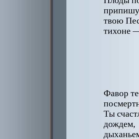
Плоды п
припишу
твою Пес
тихоне —
Фавор те
посмертн
Ты счас
дождем,
дыханьем