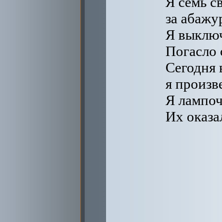
Я семь с
за абажу
Я выключ
Погасло 
Сегодня 
я произв
Я лампоч
Их оказа