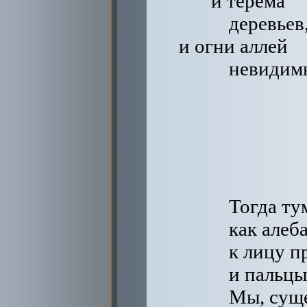
и терема
деревьев
и огни аллей
невидимы
Тогда ту
как алеб
к лицу п
и пальцы
Мы, суще