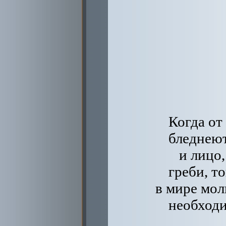
Когда от
бледнею
и лицо,
греби, т
в мире мо
необходи