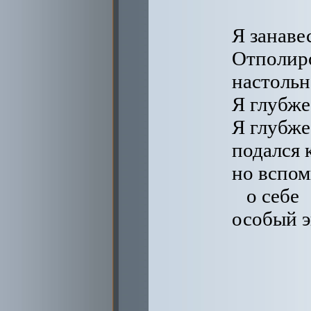
Я занаве
Отполир
настольн
Я глубже 
Я глубже
подался 
но вспомн
о себе
особый э