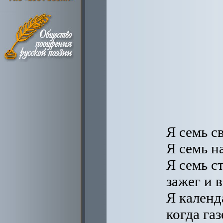
Я семь с
Я семь н
Я семь с
зажег и в
Я календ
когда га