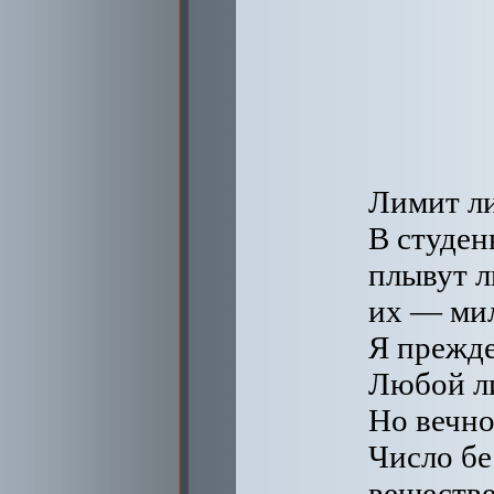
Лимит ли
В студе
плывут л
их — мил
Я прежде
Любой ли
Но вечно
Число бе
веществе