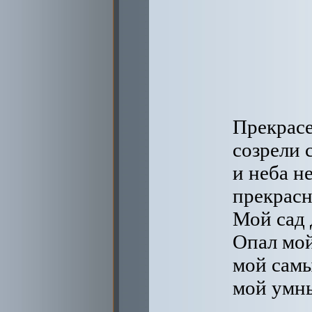
Прекрасе
созрели 
и неба н
прекрасн
Мой сад 
Опал мой
мой сам
мой умны