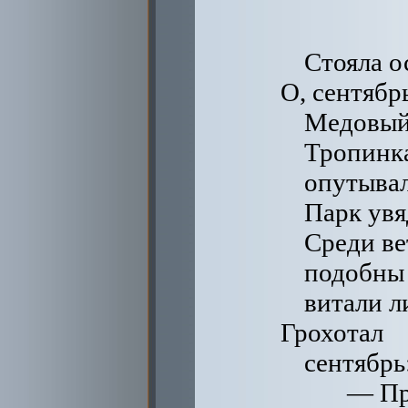
Стояла о
О, сентябр
Медовый 
Тропинка
опутывал
Парк увяд
Среди ве
подобны 
витали л
Грохотал
сентябрь
— Пр