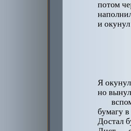
потом че
наполни
и окунул
Я окунул
но выну
вспо
бумагу в
Достал б
Лист — о