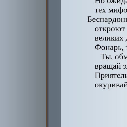
Но ожид
тех мифо
Беспардон
откроют 
великих 
Фонарь, 
Ты, об
вращай э
Приятел
окуривай