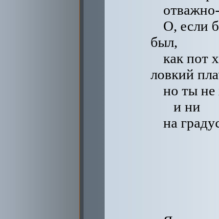
отважно
О, если 
был,
как пот 
ловкий пла
но ты не
и ни
на градус