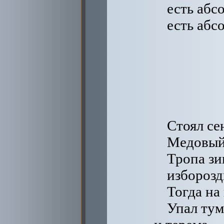
есть абс
есть абс
Стоял се
Медовый 
Тропа зи
изборозд
Тогда на
Упал тум