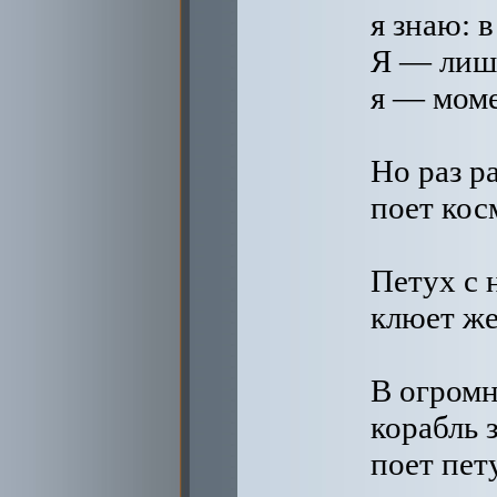
я знаю: в
Я — лишь
я — мом
Но раз р
поет кос
Петух с 
клюет же
В огромн
корабль 
поет пет