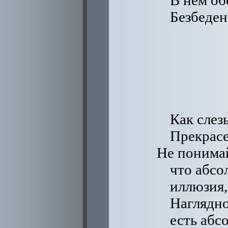
В нем об
Безбеден
Как слез
Прекрасе
Не понима
что абсо
иллюзия,
Наглядно
есть абс