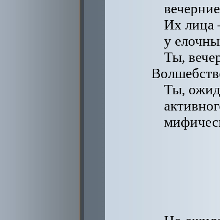
вечерние,
Их лица 
у елочны
Ты, вечер
Волшебств
Ты, ожид
активног
мифичес