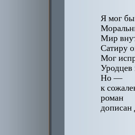
Я мог бы
Моральны
Мир вну
Сатиру о
Мог испр
Уродцев 
Но —
к сожал
роман
дописан 