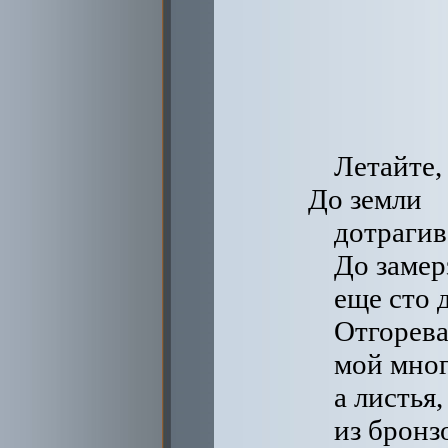
Летайте,
До земли
дотрагив
До заме
еще сто д
Отгорева
мой мног
а листья
из бронз