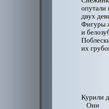
Снежинки
опутали 
двух дев
Фигуры 
и белозу
Поблески
их груб
Курили д
Они