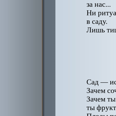
за нас...
Ни ритуа
в саду.
Лишь ти
Сад — ис
Зачем со
Зачем ты
ты фрукт