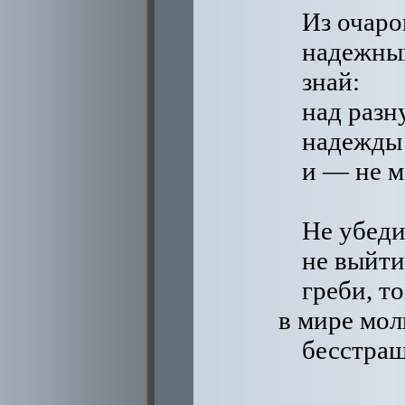
Из очаро
надежный
знай:
над разн
надежды
и — не м
Не убеди
не выйти
греби, т
в мире мо
бесстра