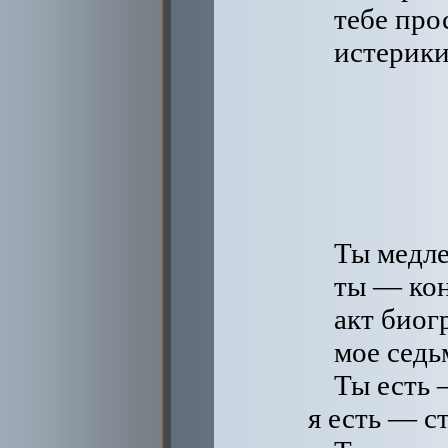
тебе про
истерики
Ты медле
ты — кон
акт биог
мое седь
Ты есть 
я есть — ст