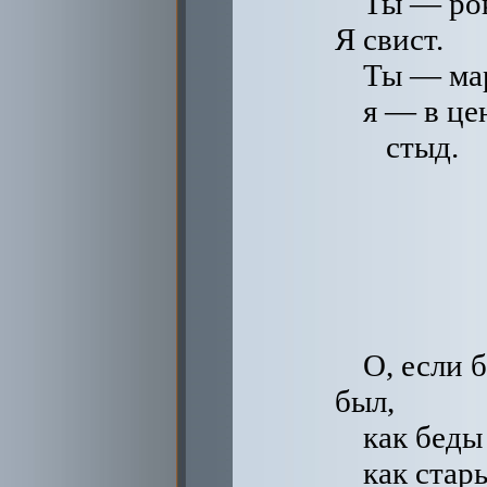
Ты — рок
Я свист.
Ты — мар
я — в це
стыд.
О, если 
был,
как беды
как стар