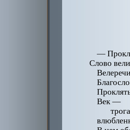
— Прокл
Слово вели
Велеречи
Благосло
Прокляты
Век —
трога
влюбленн