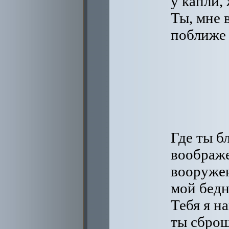
у капли,
Ты, мне 
поближе
Где ты б
воображ
вооруже
мой бедн
Тебя я н
ты сброш