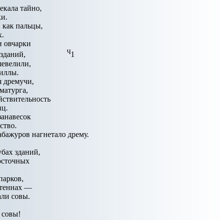
екала тайно,
ки.
 как пальцы,
х.
и овчарки
Ч
тонов зданий,
1
шевелили,
циллы.
я дремучи,
матурга,
йствительность
иц.
занавесок
ство.
абажуров нагнетало дрему.
убах зданий,
осточных
парков,
нтеннах —
али совы.
 совы!