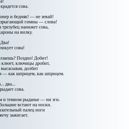
а!
крадется сова.
нер и бедняк! — не зевай!
изрыгающий гимны — слова!
а трезубец нанижет сова,
кароны на вилку.
 Два!
ликует сова!
лзаешь? Поздно! Добит!
 клюет, ключицы дробит,
высасывая, долбит
 — как шприцем, как шприцем.
... два...
рыдает сова.
м и темном рыданье — ни зги.
большие встают на носки.
азательный палец ноги
свечу зажигает.