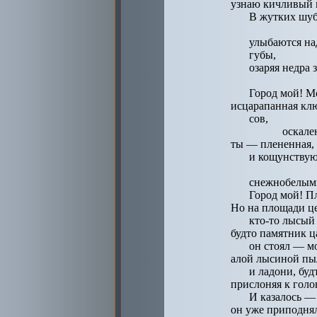
узнаю кичливый 
В жутких шуб
улыбаются на
губы,
озаряя недра
Город мой! М
исцарапанная кл
сов,
оскале
ты — плененная, 
и кощунствую
снежнобелыми
Город мой! П
Но на площади ц
кто-то лысый 
будто памятник ц
он стоял — 
алой лысиной пы
и ладони, буд
прислоняя к голо
И казалось — 
он уже приподнял