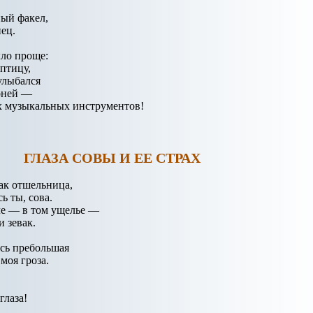
ый факел,
нец.
ыло проще:
 птицу,
улыбался
оней —
 музыкальных инструментов!
ГЛАЗА СОВЫ И ЕЕ СТРАХ
как отшельница,
ь ты, сова.
ле — в том ущелье —
и зевак.
сь пребольшая
моя гроза.
глаза!