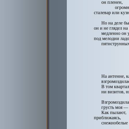
он пленен,
огромн
сталевар или куз
Но на деле б
он и не глядел на
медленно он 
под мелодии лад
пятиструнных
На антенне, 
взгромоздилас
В том кварта
ни визитов, н
Взгромоздила
грусть моя — 
Как пылают,
приближаясь,
снежнобелые 