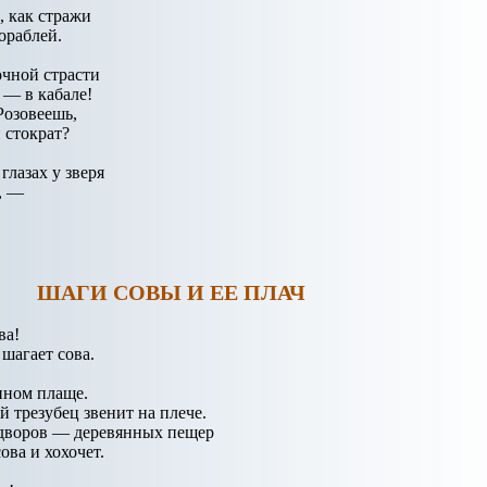
 как стражи
ораблей.
чной страсти
 — в кабале!
Розовеешь,
 стократ?
глазах у зверя
, —
ШАГИ СОВЫ И ЕЕ ПЛАЧ
ва!
шагает сова.
нном плаще.
 трезубец звенит на плече.
дворов — деревянных пещер
ова и хохочет.