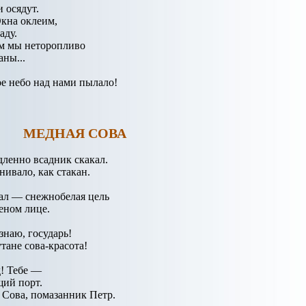
и осядут.
Окна оклеим,
аду.
м мы неторопливо
ны...
ое небо над нами пылало!
МЕДНАЯ СОВА
дленно всадник скакал.
ивало, как стакан.
ал — снежнобелая цель
еном лице.
знаю, государь!
тане сова-красота!
! Тебе —
ий порт.
Сова, помазанник Петр.