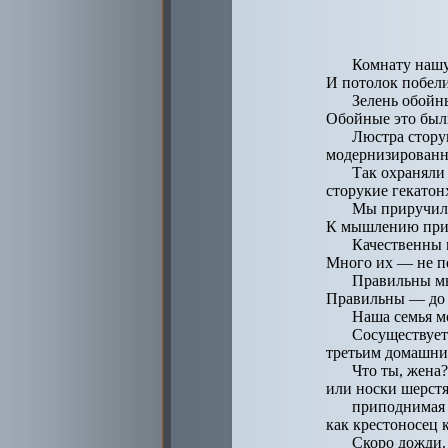
Комнату нашу
И потолок побел
Зелень обойн
Обойные это был
Люстра стору
модернизированн
Так охраняли
сторукие гекатон
Мы приручили
К мышлению при
Качественны 
Много их — не п
Правильны мы
Правильны — до 
Наша семья м
Сосуществует
третьим домашн
Что ты, жена
или носки шерст
приподнимая 
как крестоносец 
Скоро дожди.