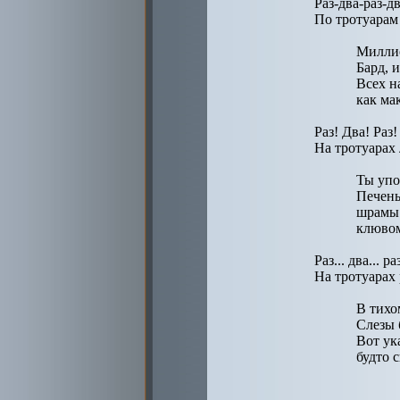
Раз-два-раз-дв
По тротуарам 
Миллио
Бард, 
Всех н
как ма
Раз! Два! Раз!
На тротуарах 
Ты упо
Печень
шрамы 
клювом
Раз... два... раз
На тротуарах 
В тихо
Слезы 
Вот ук
будто 