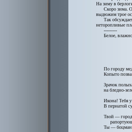
На зиму в берлог
Скоро зима. 
выдюжим трое ос
Так обсуждае
неторопливые пла
---------
Белое, влажн
По городу ме
Копыто позван
Зрачок полых
на бледно-зел
Икона! Тебя у
В пернатой су
Твой — город
рапортующ
Ты — боцман 