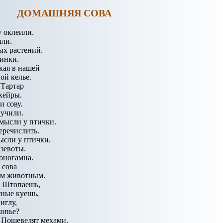
ДОМАШНЯЯ СОВА
 оклеили.
или.
ых растений.
инки.
кая в нашей
ой келье.
 Тартар
хейры.
 сову.
учили.
мысли у птички.
еречислить.
сли у птички.
зевоты.
оногамна.
 сова
им животным.
? Штопаешь,
яные куешь,
иглу,
копье?
 Пошевелят мехами.