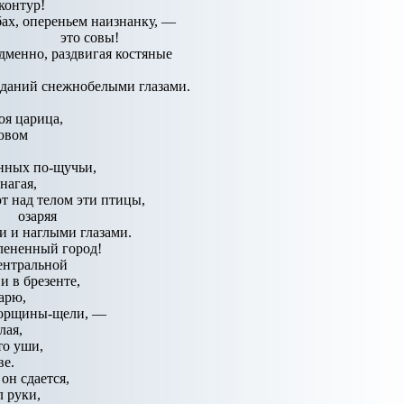
контур!
ах, опереньем наизнанку, —
это совы!
дменно, раздвигая костяные
 зданий снежнобелыми глазами.
оя царица,
ювом
нных по-щучьи,
нагая,
т над телом эти птицы,
озаряя
 и наглыми глазами.
лененный город!
ентральной
и в брезенте,
арю,
морщины-щели, —
лая,
то уши,
ве.
он сдается,
 руки,