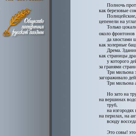
Полночь прот
как березовые со
Полицейские,
цепенели на угла
Только цокал
около фрон
да хвостами 
как холерные ба
Дрема. Здани
как страницы дра
у которого де
за гранями стран
Три мильона 
загораживало дей
Три мильона 
Но зато на тр
на вершинах вод
труб,
на изгородях 
на перилах, на а
всюду воссед
Это совы! это