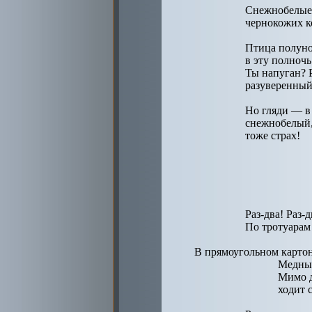
Снежнобелые,
чернокожих к
Птица полуно
в эту полночь
Ты напуган? 
разуверенный
Но гляди — в 
снежнобелый
тоже страх!
Раз-два! Раз-д
По тротуарам 
В прямоугольном карто
Медный
Мимо 
ходит с