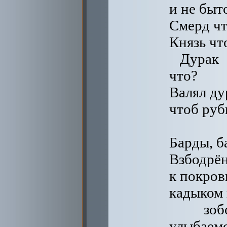
и не быт
Смерд чт
Князь чт
Дурак
что?
Валял ду
чтоб руб
Барды, б
Взбодрён
к покров
кадыком
зоб
улыбаемс