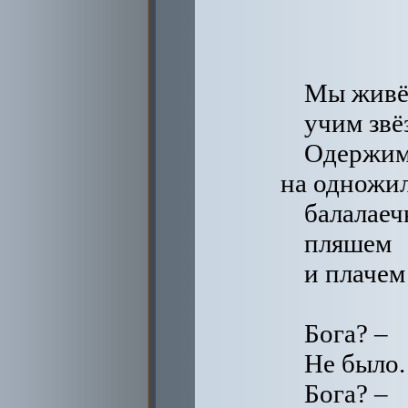
Мы живём
учим звё
Одержим
на одножи
балалаеч
пляшем
и плачем
Бога? –
Не было.
Бога? –