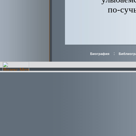
по-су
:
Биография
Библиогр