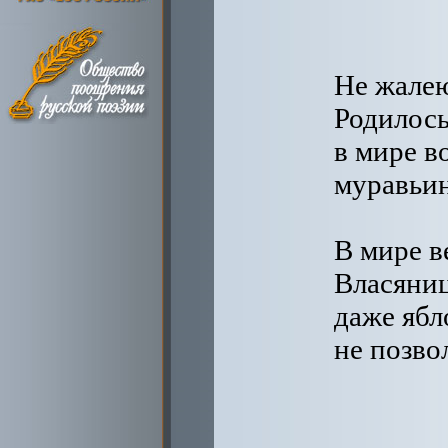
Не жале
Родилось
в мире в
муравьин
В мире в
Власяниц
даже ябл
не позво