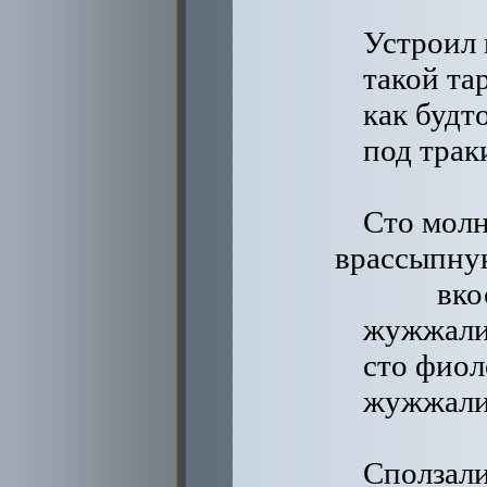
Устроил 
такой та
как будт
под трак
Сто молн
врассыпну
вко
жужжали 
сто фиол
жужжали 
Сползали