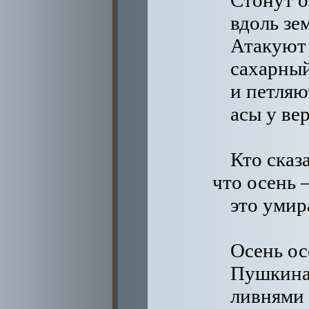
Стонут 
вдоль зе
Атакуют
сахарный
и петля
асы у ве
Кто сказа
что осень
это умир
Осень ос
Пушкина 
ливнями 