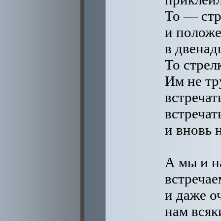
То — ст
и полож
в двенад
То стрел
Им не тр
встречат
встречат
и вновь 
А мы и н
встречае
и даже о
нам всяк