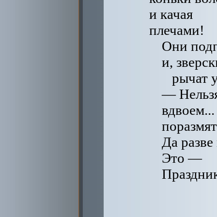
и качая
плечами!
Они под
и, зверск
рычат 
— Нельзя
вдвоем...
поразмять
Да разве
Это —
Праздни