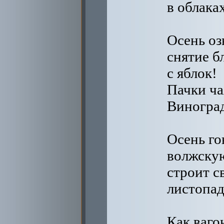
в облака
Осень оз
снятие б
с яблок!
Пачки ча
Виноград
Осень го
волжскую
строит с
листопад
Как ваго