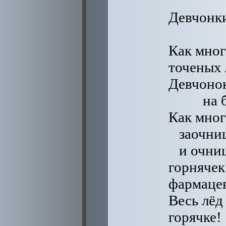
Девчонки
Как мно
точеных 
Девчоно
на 
Как мно
заочни
и очни
горнячек
фармацев
Весь лёд
горячке!