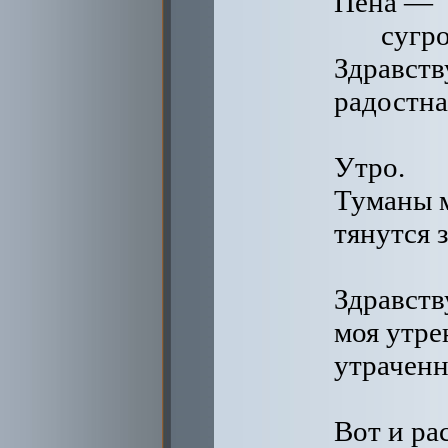
Пена —
сугр
Здравств
радостна
Утро.
Туманы 
тянутся з
Здравств
моя утре
утраченн
Вот и ра