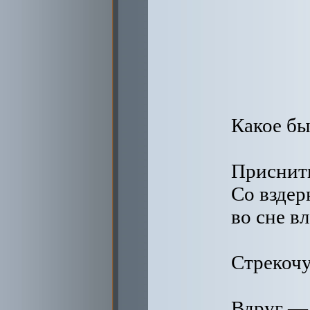
Какое бы
Приснить
Со вздер
во сне вл
Стрекочу
Вдруг —