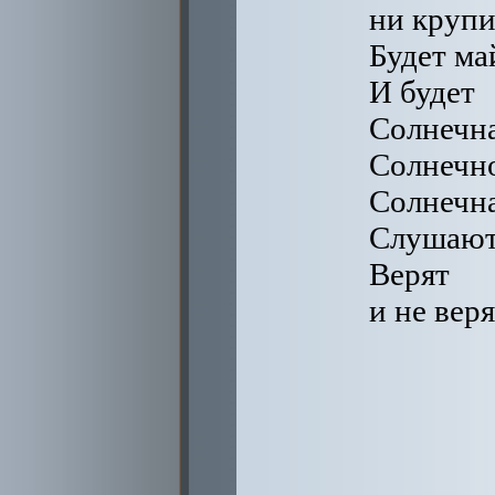
ни крупи
Будет ма
И будет
Солнечна
Солнечно
Солнечна
Слушают
Верят
и не веря