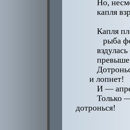
Но, несм
капля вз
Капля пл
рыба ф
вздулась
превыше 
Дотронь
и лопнет!
И — апр
Только 
дотронься!