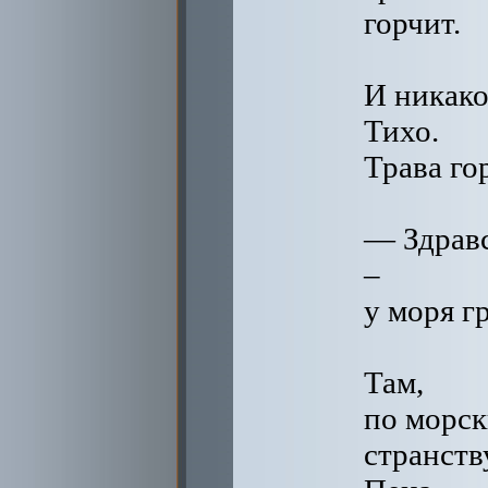
горчит.
И никако
Тихо.
Трава го
— Здравс
–
у моря г
Там,
по морск
странств