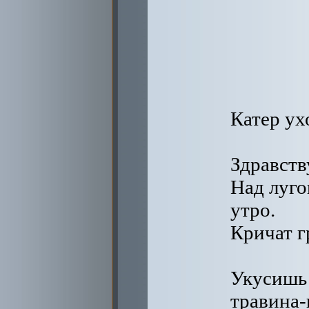
Катер ух
Здравств
Над луг
утро.
Кричат г
Укусишь 
травина