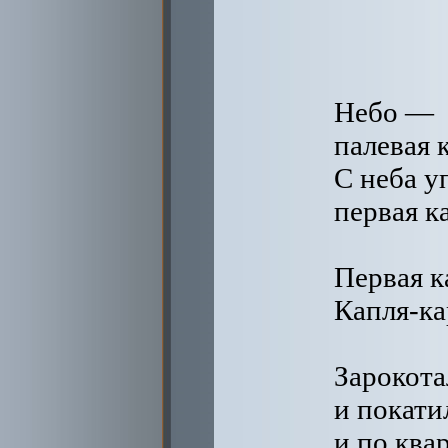
Небо —
палевая 
С неба у
первая к
Первая к
Капля-ка
Зарокота
и покати
и по ква