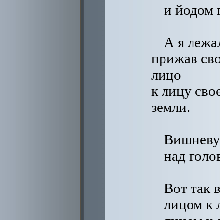
и йодом 
А я лежа
прижав св
лицо
к лицу сво
земли.
Вишневу
над голов
Вот так в
лицом к 