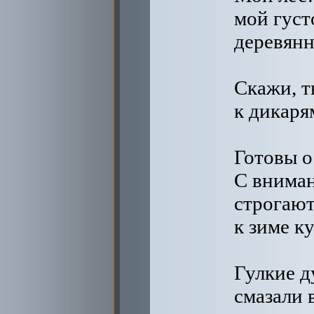
мой густ
деревянн
Скажи, т
к дикаря
Готовы 
С внима
строгаю
к зиме к
Гулкие д
смазали 