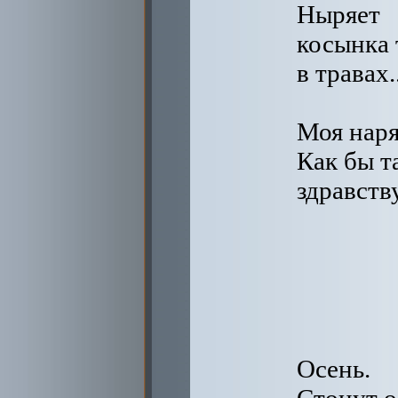
Ныряет
косынка 
в травах..
Моя наря
Как бы т
здравств
Осень.