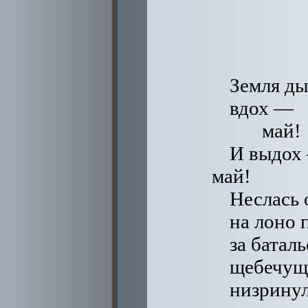
Земля ды
вдох —
май!
И выдох
май!
Неслась 
на лоно 
за батал
щебечущ
низринул