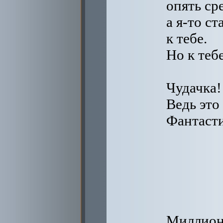
опять ср
а я-то ст
к тебе.
Но к теб
Чудачка!
Ведь это
Фантастик
Миллион