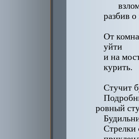
взлом
разбив о
От комн
уйти
и на мос
курить.
Стучит б
Подробн
ровный сту
Будильни
Стрелки
приклеил