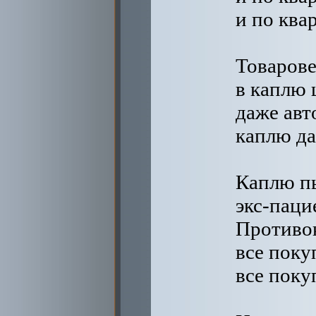
и по квар
Товарове
в каплю 
даже ав
каплю да
Каплю пы
экс-паци
Противо
все поку
все поку