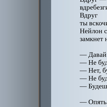
вдребезг
Вдруг
ты вскоч
Нейлон 
замкнет 
— Давай 
— Не буд
— Нет, б
— Не буд
— Будеш
— Опять 