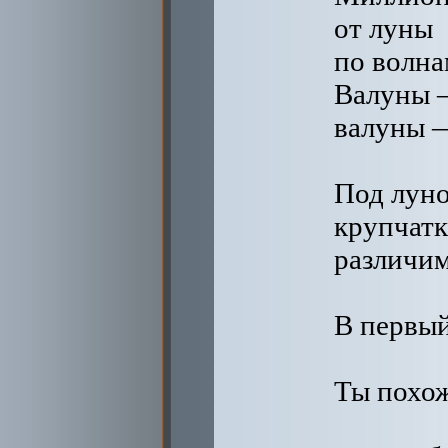
от луны
по волна
Валуны 
валуны 
Под лун
крупчатк
различим
В первый
Ты похож