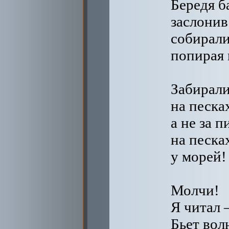
Бередя б
заслонив
собирали
попирая 
Забирал
на песка
а не за п
на песка
у морей!
Молчи!
Я читал 
Бьет вол