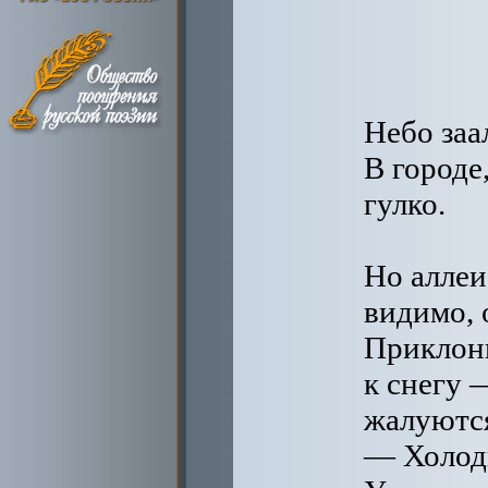
Небо заа
В городе,
гулко.
Но аллеи
видимо, 
Приклон
к снегу 
жалуются
— Холодн