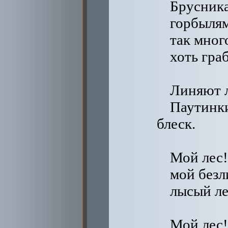
Брусника
горбылям
так мног
хоть гра
Линяют 
Паутинк
блеск.
Мой лес!
мой без
лысый ле
Мой лес!