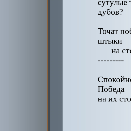
сутулые 
дубов?
Точат по
штыки
на ст
---------
Спокойн
Победа
на их ст