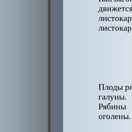
движется
листокар
листокар
Плоды р
галуны.
Рябины
оголены.