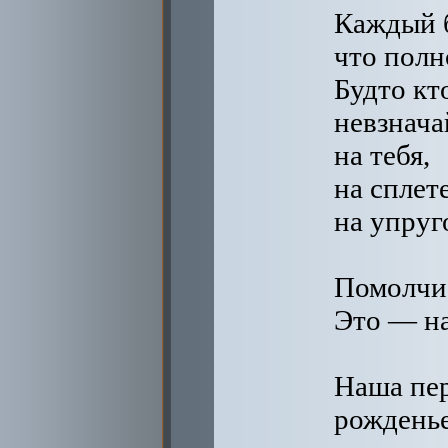
Каждый 
что полн
Будто кт
невзнача
на тебя,
на сплете
на упруг
Помолчи
Это — на
Наша пе
рожденье