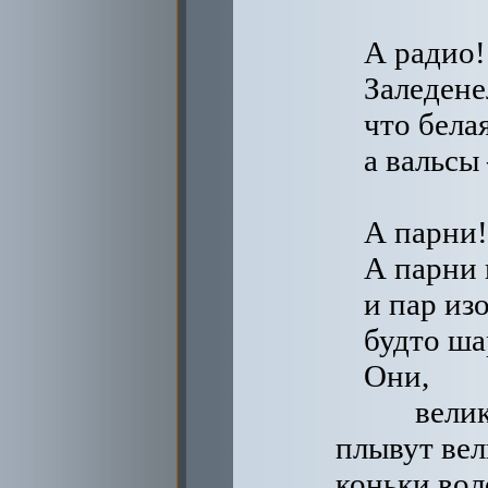
А радио!
Заледене
что белая
а вальсы
А парни!
А парни 
и пар изо
будто ша
Они,
вели
плывут вел
коньки вол